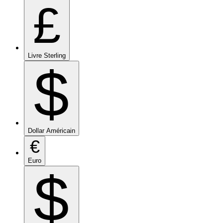
£
Livre Sterling
$
Dollar Américain
€
Euro
$