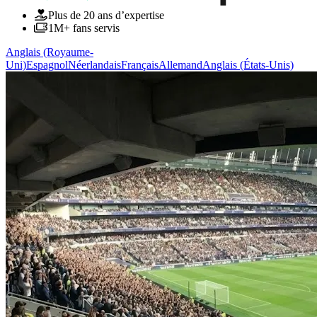
Plus de 20 ans d’expertise
1M+ fans servis
Anglais (Royaume-
Uni)
Espagnol
Néerlandais
Français
Allemand
Anglais (États-Unis)