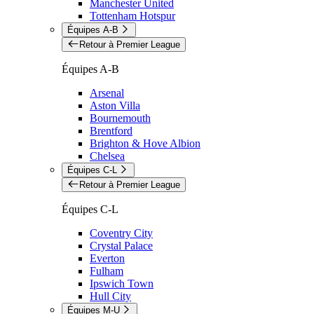
Manchester United
Tottenham Hotspur
Équipes A-B
Retour à Premier League
Équipes A-B
Arsenal
Aston Villa
Bournemouth
Brentford
Brighton & Hove Albion
Chelsea
Équipes C-L
Retour à Premier League
Équipes C-L
Coventry City
Crystal Palace
Everton
Fulham
Ipswich Town
Hull City
Équipes M-U