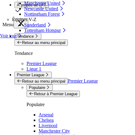
Manchester United
À propos de LFT
Newcastle United
Nottingham Forest
Équipes V-Z
Menu
Sunderland
Tottenham Hotspur
Voir tout
Tendance
Retour au menu principal
Tendance
Premier League
Ligue 1
Premier League
Premier League
Retour au menu principal
Populaire
Retour à Premier League
Populaire
Arsenal
Chelsea
Liverpool
Manchester City