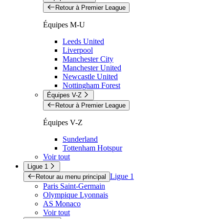
Retour à Premier League
Équipes M-U
Leeds United
Liverpool
Manchester City
Manchester United
Newcastle United
Nottingham Forest
Équipes V-Z
Retour à Premier League
Équipes V-Z
Sunderland
Tottenham Hotspur
Voir tout
Ligue 1
Ligue 1
Retour au menu principal
Paris Saint-Germain
Olympique Lyonnais
AS Monaco
Voir tout