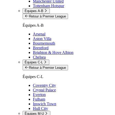
Manchester United
Tottenham Hotspur
Équipes A-B
Retour à Premier League
Équipes A-B
Arsenal
Aston Villa
Bournemouth
Brentford
Brighton & Hove Albion
Chelsea
Équipes C-L
Retour à Premier League
Équipes C-L
Coventry City
Crystal Palace
Everton
Fulham
Ipswich Town
Hull City
Équipes M-U