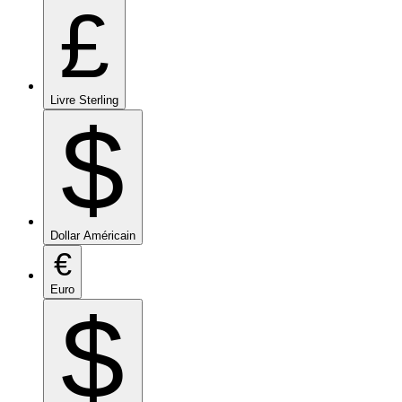
£
Livre Sterling
$
Dollar Américain
€
Euro
$