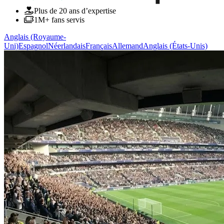
Plus de 20 ans d’expertise
1M+ fans servis
Anglais (Royaume-
Uni)
Espagnol
Néerlandais
Français
Allemand
Anglais (États-Unis)