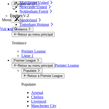
Manchester United
À propos de LFT
Newcastle United
Nottingham Forest
Équipes V-Z
Menu
Sunderland
Tottenham Hotspur
Voir tout
Tendance
Retour au menu principal
Tendance
Premier League
Ligue 1
Premier League
Premier League
Retour au menu principal
Populaire
Retour à Premier League
Populaire
Arsenal
Chelsea
Liverpool
Manchester City