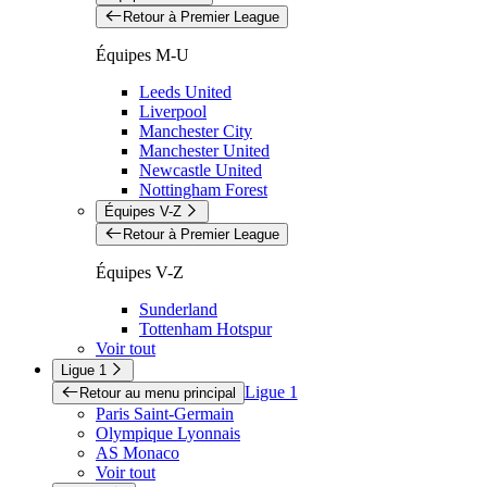
Retour à Premier League
Équipes M-U
Leeds United
Liverpool
Manchester City
Manchester United
Newcastle United
Nottingham Forest
Équipes V-Z
Retour à Premier League
Équipes V-Z
Sunderland
Tottenham Hotspur
Voir tout
Ligue 1
Ligue 1
Retour au menu principal
Paris Saint-Germain
Olympique Lyonnais
AS Monaco
Voir tout