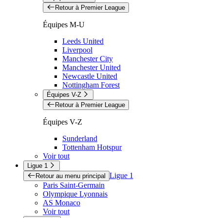
Retour à Premier League
Équipes M-U
Leeds United
Liverpool
Manchester City
Manchester United
Newcastle United
Nottingham Forest
Équipes V-Z
Retour à Premier League
Équipes V-Z
Sunderland
Tottenham Hotspur
Voir tout
Ligue 1
Ligue 1
Retour au menu principal
Paris Saint-Germain
Olympique Lyonnais
AS Monaco
Voir tout