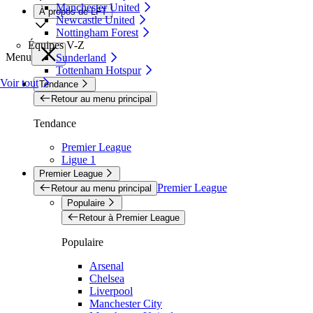
Manchester United
À propos de LFT
Newcastle United
Nottingham Forest
Équipes V-Z
Menu
Sunderland
Tottenham Hotspur
Voir tout
Tendance
Retour au menu principal
Tendance
Premier League
Ligue 1
Premier League
Premier League
Retour au menu principal
Populaire
Retour à Premier League
Populaire
Arsenal
Chelsea
Liverpool
Manchester City