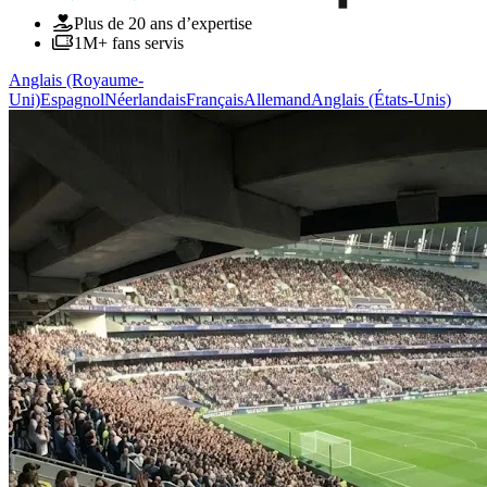
Plus de 20 ans d’expertise
1M+ fans servis
Anglais (Royaume-
Uni)
Espagnol
Néerlandais
Français
Allemand
Anglais (États-Unis)