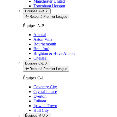
Manchester United
Tottenham Hotspur
Équipes A-B
Retour à Premier League
Équipes A-B
Arsenal
Aston Villa
Bournemouth
Brentford
Brighton & Hove Albion
Chelsea
Équipes C-L
Retour à Premier League
Équipes C-L
Coventry City
Crystal Palace
Everton
Fulham
Ipswich Town
Hull City
Équipes M-U