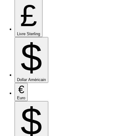
£
Livre Sterling
$
Dollar Américain
€
Euro
$