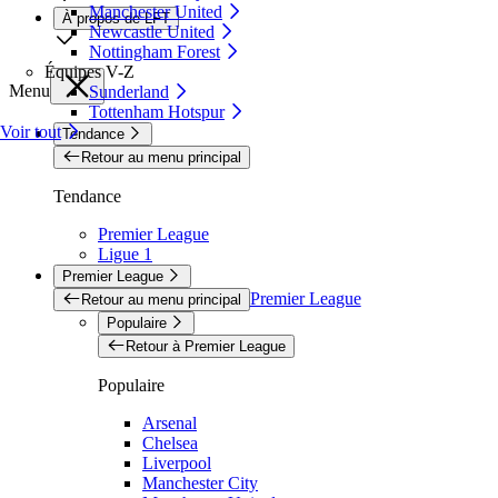
Manchester United
À propos de LFT
Newcastle United
Nottingham Forest
Équipes V-Z
Menu
Sunderland
Tottenham Hotspur
Voir tout
Tendance
Retour au menu principal
Tendance
Premier League
Ligue 1
Premier League
Premier League
Retour au menu principal
Populaire
Retour à Premier League
Populaire
Arsenal
Chelsea
Liverpool
Manchester City