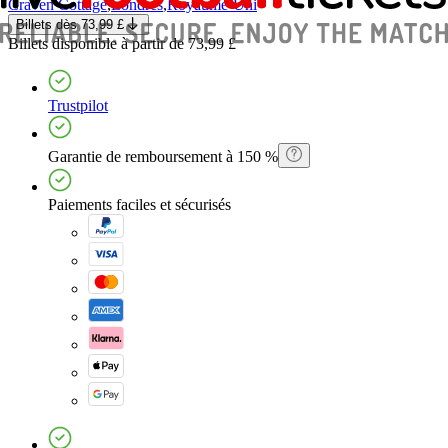
Craven Cottage
,
Londres
,
Royaume-Uni
Billets
dès
73,99 £
Billets
disponible à partir de
73,99 £
Trustpilot
Garantie de remboursement à 150 %
Paiements faciles et sécurisés