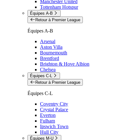
Manchester United
Tottenham Hotspur
Équipes A-B
Retour à Premier League
Équipes A-B
Arsenal
Aston Villa
Bournemouth
Brentford
Brighton & Hove Albion
Chelsea
Équipes C-L
Retour à Premier League
Équipes C-L
Coventry City
Crystal Palace
Everton
Fulham
Ipswich Town
Hull City
Équipes M-U