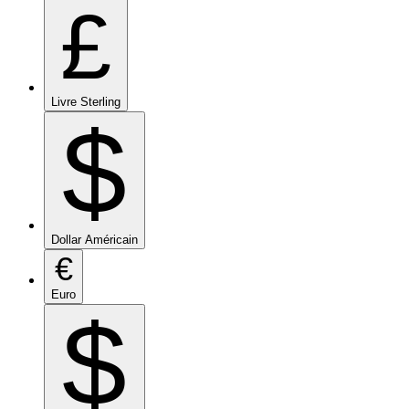
£
Livre Sterling
$
Dollar Américain
€
Euro
$