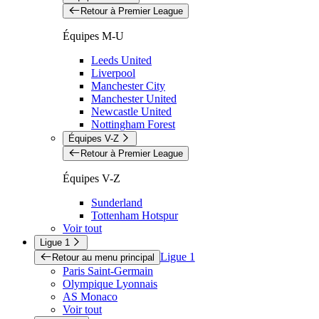
Retour à Premier League
Équipes M-U
Leeds United
Liverpool
Manchester City
Manchester United
Newcastle United
Nottingham Forest
Équipes V-Z
Retour à Premier League
Équipes V-Z
Sunderland
Tottenham Hotspur
Voir tout
Ligue 1
Ligue 1
Retour au menu principal
Paris Saint-Germain
Olympique Lyonnais
AS Monaco
Voir tout