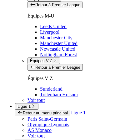
Retour à Premier League
Équipes M-U
Leeds United
Liverpool
Manchester City
Manchester United
Newcastle United
Nottingham Forest
Équipes V-Z
Retour à Premier League
Équipes V-Z
Sunderland
Tottenham Hotspur
Voir tout
Ligue 1
Ligue 1
Retour au menu principal
Paris Saint-Germain
Olympique Lyonnais
AS Monaco
Voir tout