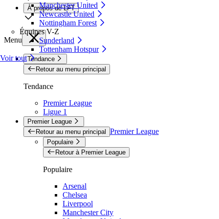
Manchester United
À propos de LFT
Newcastle United
Nottingham Forest
Équipes V-Z
Menu
Sunderland
Tottenham Hotspur
Voir tout
Tendance
Retour au menu principal
Tendance
Premier League
Ligue 1
Premier League
Premier League
Retour au menu principal
Populaire
Retour à Premier League
Populaire
Arsenal
Chelsea
Liverpool
Manchester City