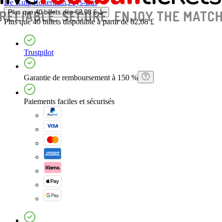
De Kuip
,
Rotterdam
,
Pays-Bas
Plus que 40 billets
dès
62,08 £
Plus que 40 billets
disponible à partir de
62,08 £
Trustpilot
Garantie de remboursement à 150 %
Paiements faciles et sécurisés