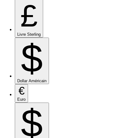
£
Livre Sterling
$
Dollar Américain
€
Euro
$