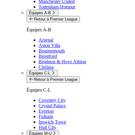
Manchester United
Tottenham Hotspur
Équipes A-B
Retour à Premier League
Équipes A-B
Arsenal
Aston Villa
Bournemouth
Brentford
Brighton & Hove Albion
Chelsea
Équipes C-L
Retour à Premier League
Équipes C-L
Coventry City
Crystal Palace
Everton
Fulham
Ipswich Town
Hull City
Équipes M-U