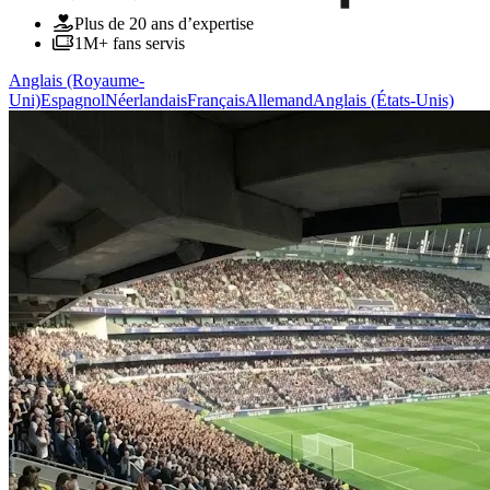
Plus de 20 ans d’expertise
1M+ fans servis
Anglais (Royaume-
Uni)
Espagnol
Néerlandais
Français
Allemand
Anglais (États-Unis)