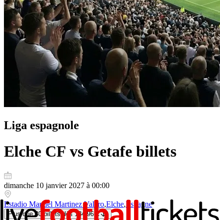
Liga espagnole
Elche CF vs Getafe
billets
dimanche 10 janvier 2027 à 00:00
Estadio Manuel Martinez Valero
,
Elche
,
Espagne
Plus que 30 billets
dès
134,96 £