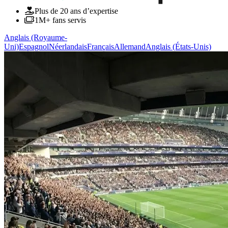
Plus de 20 ans d’expertise
1M+ fans servis
Anglais (Royaume-
Uni)
Espagnol
Néerlandais
Français
Allemand
Anglais (États-Unis)