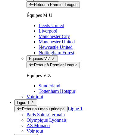
Retour à Premier League
Équipes M-U
Leeds United
Liverpool
Manchester City
Manchester United
Newcastle United
Nottingham Forest
Équipes V-Z
Retour à Premier League
Équipes V-Z
Sunderland
Tottenham Hotspur
Voir tout
Ligue 1
Ligue 1
Retour au menu principal
Paris Saint-Germain
Olympique Lyonnais
AS Monaco
Voir tout