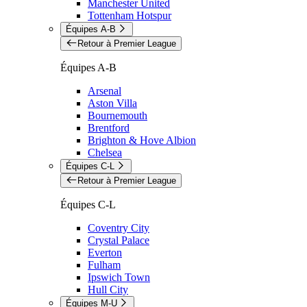
Manchester United
Tottenham Hotspur
Équipes A-B
Retour à Premier League
Équipes A-B
Arsenal
Aston Villa
Bournemouth
Brentford
Brighton & Hove Albion
Chelsea
Équipes C-L
Retour à Premier League
Équipes C-L
Coventry City
Crystal Palace
Everton
Fulham
Ipswich Town
Hull City
Équipes M-U