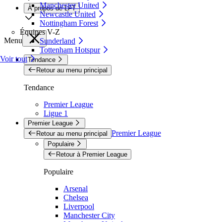
Manchester United
À propos de LFT
Newcastle United
Nottingham Forest
Équipes V-Z
Menu
Sunderland
Tottenham Hotspur
Voir tout
Tendance
Retour au menu principal
Tendance
Premier League
Ligue 1
Premier League
Premier League
Retour au menu principal
Populaire
Retour à Premier League
Populaire
Arsenal
Chelsea
Liverpool
Manchester City