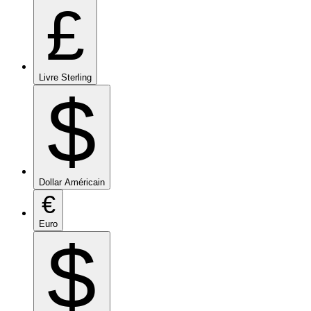
£
Livre Sterling
$
Dollar Américain
€
Euro
$