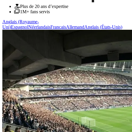
Plus de 20 ans d’expertise
1M+ fans servis
Anglais (Royaume-
Uni)
Espagnol
Néerlandais
Français
Allemand
Anglais (États-Unis)