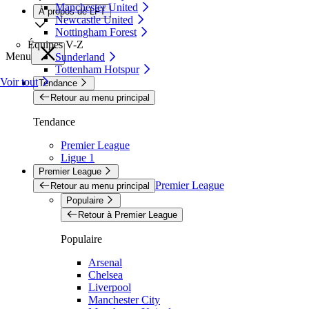
Manchester United
À propos de LFT
Newcastle United
Nottingham Forest
Équipes V-Z
Menu
Sunderland
Tottenham Hotspur
Voir tout
Tendance
Retour au menu principal
Tendance
Premier League
Ligue 1
Premier League
Premier League
Retour au menu principal
Populaire
Retour à Premier League
Populaire
Arsenal
Chelsea
Liverpool
Manchester City