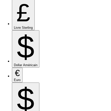
£
Livre Sterling
$
Dollar Américain
€
Euro
$