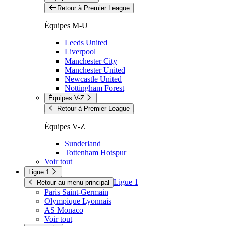
Retour à Premier League
Équipes M-U
Leeds United
Liverpool
Manchester City
Manchester United
Newcastle United
Nottingham Forest
Équipes V-Z
Retour à Premier League
Équipes V-Z
Sunderland
Tottenham Hotspur
Voir tout
Ligue 1
Ligue 1
Retour au menu principal
Paris Saint-Germain
Olympique Lyonnais
AS Monaco
Voir tout