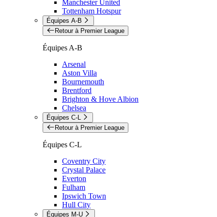
Manchester United
Tottenham Hotspur
Équipes A-B
Retour à Premier League
Équipes A-B
Arsenal
Aston Villa
Bournemouth
Brentford
Brighton & Hove Albion
Chelsea
Équipes C-L
Retour à Premier League
Équipes C-L
Coventry City
Crystal Palace
Everton
Fulham
Ipswich Town
Hull City
Équipes M-U