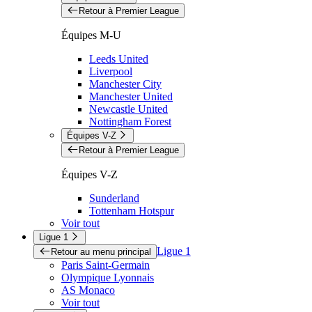
Retour à Premier League
Équipes M-U
Leeds United
Liverpool
Manchester City
Manchester United
Newcastle United
Nottingham Forest
Équipes V-Z
Retour à Premier League
Équipes V-Z
Sunderland
Tottenham Hotspur
Voir tout
Ligue 1
Ligue 1
Retour au menu principal
Paris Saint-Germain
Olympique Lyonnais
AS Monaco
Voir tout