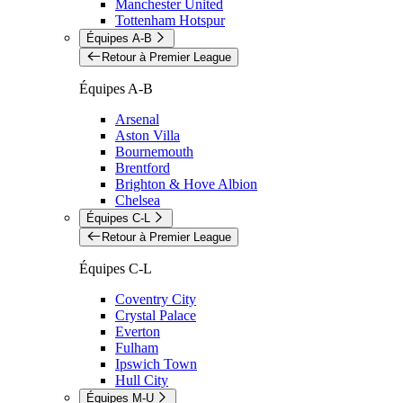
Manchester United
Tottenham Hotspur
Équipes A-B
Retour à Premier League
Équipes A-B
Arsenal
Aston Villa
Bournemouth
Brentford
Brighton & Hove Albion
Chelsea
Équipes C-L
Retour à Premier League
Équipes C-L
Coventry City
Crystal Palace
Everton
Fulham
Ipswich Town
Hull City
Équipes M-U