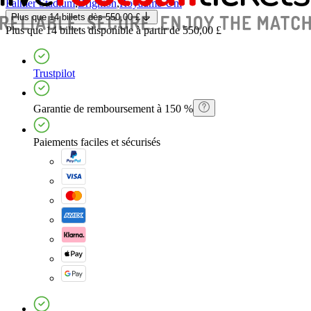
Falmer Stadium
,
Brighton
,
Royaume-Uni
Plus que 14 billets
dès
550,00 £
Plus que 14 billets
disponible à partir de
550,00 £
Trustpilot
Garantie de remboursement à 150 %
Paiements faciles et sécurisés