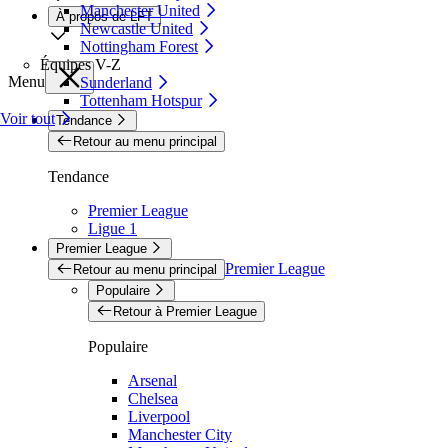
Manchester United
À propos de LFT
Newcastle United
Nottingham Forest
Équipes V-Z
Menu
Sunderland
Tottenham Hotspur
Voir tout
Tendance
Retour au menu principal
Tendance
Premier League
Ligue 1
Premier League
Premier League
Retour au menu principal
Populaire
Retour à Premier League
Populaire
Arsenal
Chelsea
Liverpool
Manchester City