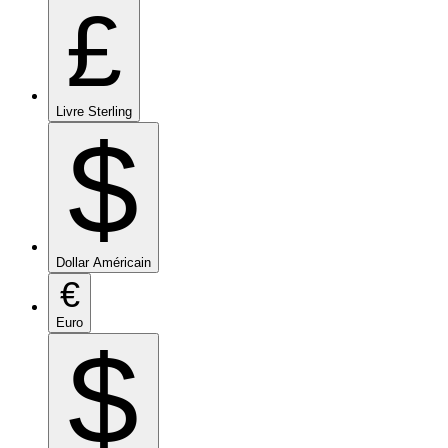
£
Livre Sterling
$
Dollar Américain
€
Euro
$