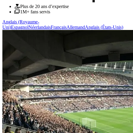
Plus de 20 ans d’expertise
1M+ fans servis
Anglais (Royaume-
Uni)
Espagnol
Néerlandais
Français
Allemand
Anglais (États-Unis)