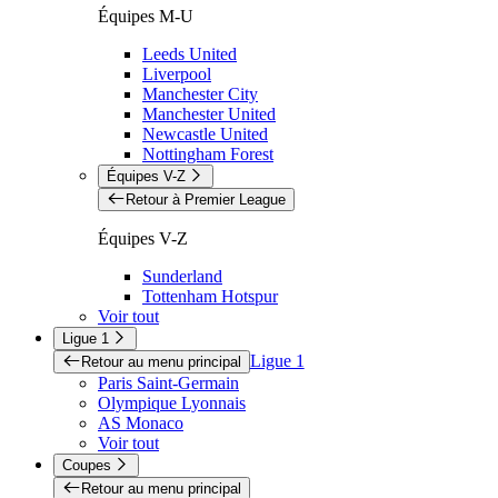
Équipes M-U
Leeds United
Liverpool
Manchester City
Manchester United
Newcastle United
Nottingham Forest
Équipes V-Z
Retour à Premier League
Équipes V-Z
Sunderland
Tottenham Hotspur
Voir tout
Ligue 1
Ligue 1
Retour au menu principal
Paris Saint-Germain
Olympique Lyonnais
AS Monaco
Voir tout
Coupes
Retour au menu principal