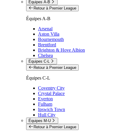
Équipes A-B
Retour à Premier League
Équipes A-B
Arsenal
Aston Villa
Bournemouth
Brentford
Brighton & Hove Albion
Chelsea
Équipes C-L
Retour à Premier League
Équipes C-L
Coventry City
Crystal Palace
Everton
Fulham
Ipswich Town
Hull City
Équipes M-U
Retour à Premier League