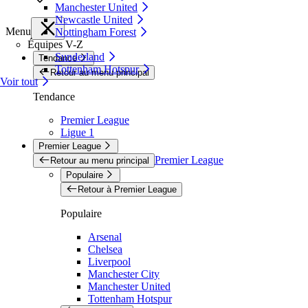
Manchester United
Newcastle United
Menu
Nottingham Forest
Équipes V-Z
Sunderland
Tendance
Tottenham Hotspur
Retour au menu principal
Voir tout
Tendance
Premier League
Ligue 1
Premier League
Premier League
Retour au menu principal
Populaire
Retour à Premier League
Populaire
Arsenal
Chelsea
Liverpool
Manchester City
Manchester United
Tottenham Hotspur