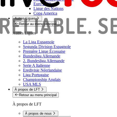
Euro 2028
Ligue des Nations
Copa America
Autres Ligues
Retour au menu principal
Autres Ligues
La Liga Espagnole
Segunda Division Espagnole
Première Ligue Écossaise
Bundesliga Allemande
2. Bundesliga Allemande
Serie A Italienne
Eredivisie Néerlandaise
Liga Portugaise
Championship Anglais
USA MLS
À propos de LFT
Retour au menu principal
À propos de LFT
À propos de nous