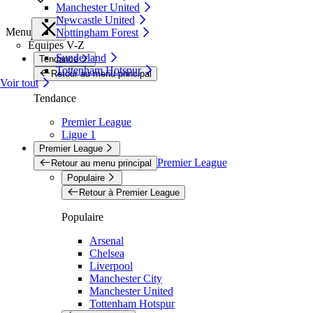
Manchester United
Newcastle United
Menu
Nottingham Forest
Équipes V-Z
Sunderland
Tendance
Tottenham Hotspur
Retour au menu principal
Voir tout
Tendance
Premier League
Ligue 1
Premier League
Premier League
Retour au menu principal
Populaire
Retour à Premier League
Populaire
Arsenal
Chelsea
Liverpool
Manchester City
Manchester United
Tottenham Hotspur