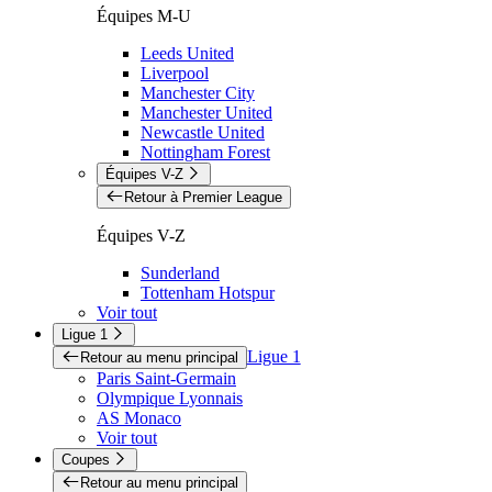
Équipes M-U
Leeds United
Liverpool
Manchester City
Manchester United
Newcastle United
Nottingham Forest
Équipes V-Z
Retour à Premier League
Équipes V-Z
Sunderland
Tottenham Hotspur
Voir tout
Ligue 1
Ligue 1
Retour au menu principal
Paris Saint-Germain
Olympique Lyonnais
AS Monaco
Voir tout
Coupes
Retour au menu principal