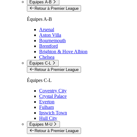
Équipes A-B
Retour à Premier League
Équipes A-B
Arsenal
Aston Villa
Bournemouth
Brentford
Brighton & Hove Albion
Chelsea
Équipes C-L
Retour à Premier League
Équipes C-L
Coventry City
Crystal Palace
Everton
Fulham
Ipswich Town
Hull City
Équipes M-U
Retour à Premier League