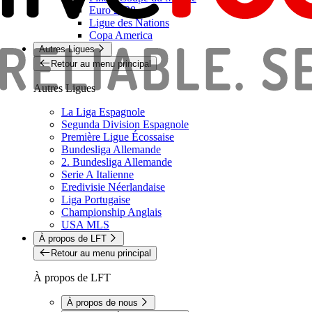
Euro 2028
Ligue des Nations
Copa America
Autres Ligues
Retour au menu principal
Autres Ligues
La Liga Espagnole
Segunda Division Espagnole
Première Ligue Écossaise
Bundesliga Allemande
2. Bundesliga Allemande
Serie A Italienne
Eredivisie Néerlandaise
Liga Portugaise
Championship Anglais
USA MLS
À propos de LFT
Retour au menu principal
À propos de LFT
À propos de nous