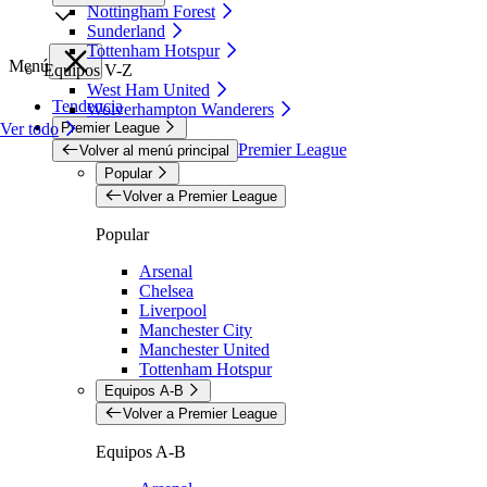
Nottingham Forest
Sunderland
Tottenham Hotspur
Menú
Equipos V-Z
West Ham United
Tendencia
Wolverhampton Wanderers
Premier League
Ver todo
Premier League
Volver al menú principal
Popular
Volver a Premier League
Popular
Arsenal
Chelsea
Liverpool
Manchester City
Manchester United
Tottenham Hotspur
Equipos A-B
Volver a Premier League
Equipos A-B