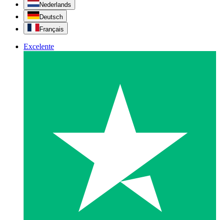
Nederlands
Deutsch
Français
Excelente