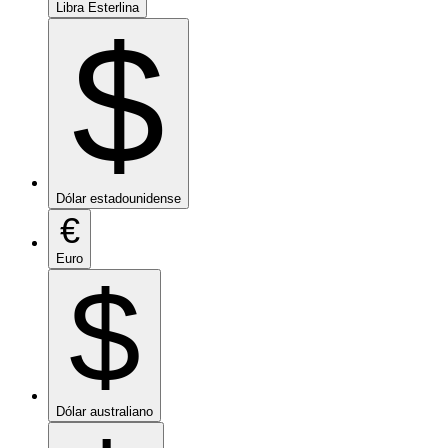
Libra Esterlina
$
Dólar estadounidense
€
Euro
$
Dólar australiano