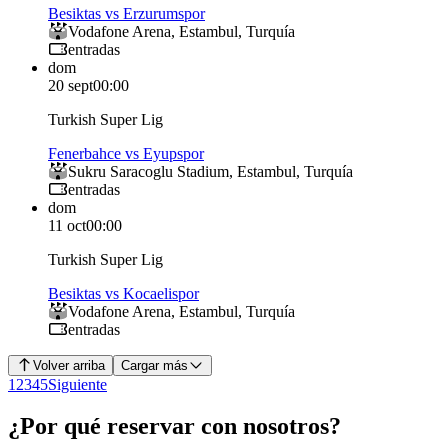
Besiktas vs Erzurumspor
Vodafone Arena
,
Estambul
,
Turquía
entradas
dom
20 sept
00:00
Turkish Super Lig
Fenerbahce vs Eyupspor
Sukru Saracoglu Stadium
,
Estambul
,
Turquía
entradas
dom
11 oct
00:00
Turkish Super Lig
Besiktas vs Kocaelispor
Vodafone Arena
,
Estambul
,
Turquía
entradas
Volver arriba
Cargar más
1
2
3
4
5
Siguiente
¿Por qué reservar con nosotros?