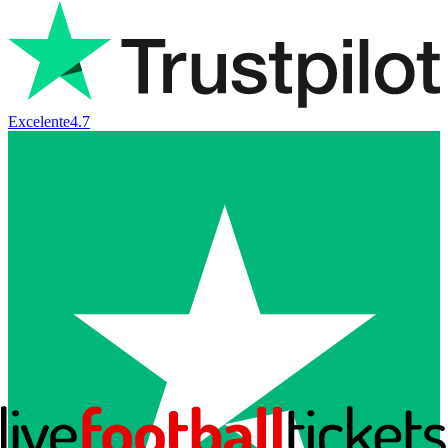
Excelente
4.7