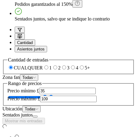
Pedidos garantizados al 150%
Sentados juntos, salvo que se indique lo contrario
Cantidad
Asientos juntos
Cantidad de entradas
CUALQUIER
1
2
3
4
5+
Zona fan
Todas
Rango de precios
Precio mínimo
£
Precio máximo
£
Ubicación
Todas
Sentados juntos
Mostrar mis entradas