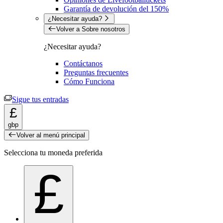
Garantía de devolución del 150%
¿Necesitar ayuda?
Volver a Sobre nosotros
¿Necesitar ayuda?
Contáctanos
Preguntas frecuentes
Cómo Funciona
Sigue tus entradas
£
gbp
Volver al menú principal
Selecciona tu moneda preferida
£