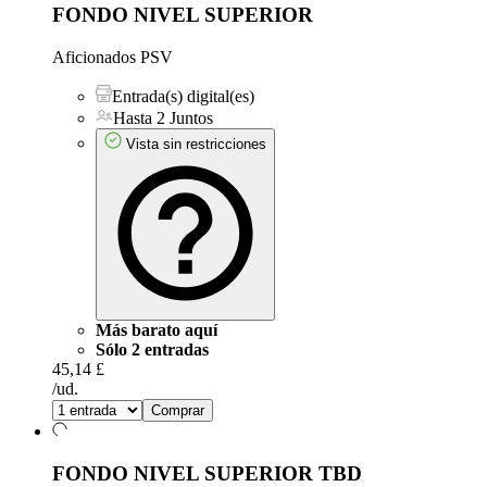
FONDO NIVEL SUPERIOR
Aficionados PSV
Entrada(s) digital(es)
Hasta 2 Juntos
Vista sin restricciones
Más barato aquí
Sólo 2 entradas
45,14 £
/ud.
Comprar
FONDO NIVEL SUPERIOR
TBD