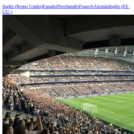
Inglés (Reino Unido)
Español
Neerlandés
Francés
Alemán
Inglés (EE.
UU.)