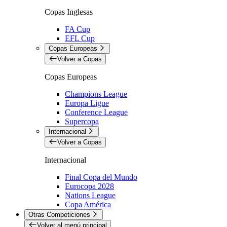
Copas Inglesas
FA Cup
EFL Cup
Copas Europeas
Volver a Copas
Copas Europeas
Champions League
Europa Ligue
Conference League
Supercopa
Internacional
Volver a Copas
Internacional
Final Copa del Mundo
Eurocopa 2028
Nations League
Copa América
Otras Competiciones
Volver al menú principal