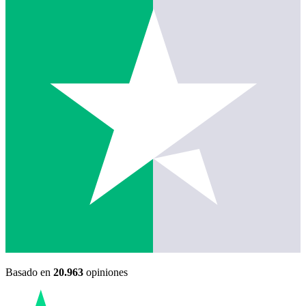
Basado en
20.963
opiniones