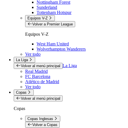
Nottingham Forest
Sunderland
Tottenham Hotspur
Equipos V-Z
Volver a Premier League
Equipos V-Z
West Ham United
Wolverhampton Wanderers
Ver todo
La Liga
La Liga
Volver al menú principal
Real Madrid
FC Barcelona
Atlético de Madrid
Ver todo
Copas
Volver al menú principal
Copas
Copas Inglesas
Volver a Copas