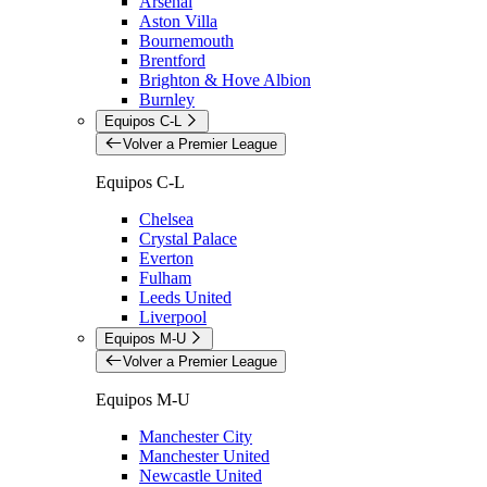
Arsenal
Aston Villa
Bournemouth
Brentford
Brighton & Hove Albion
Burnley
Equipos C-L
Volver a Premier League
Equipos C-L
Chelsea
Crystal Palace
Everton
Fulham
Leeds United
Liverpool
Equipos M-U
Volver a Premier League
Equipos M-U
Manchester City
Manchester United
Newcastle United