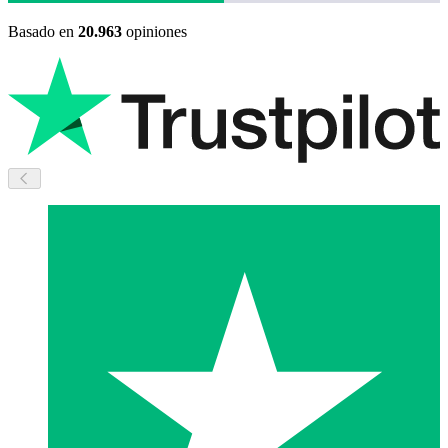
Basado en
20.963
opiniones