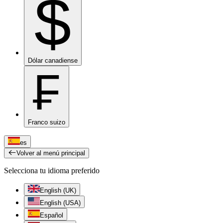
$
Dólar canadiense
₣
Franco suizo
es
Volver al menú principal
Selecciona tu idioma preferido
English (UK)
English (USA)
Español