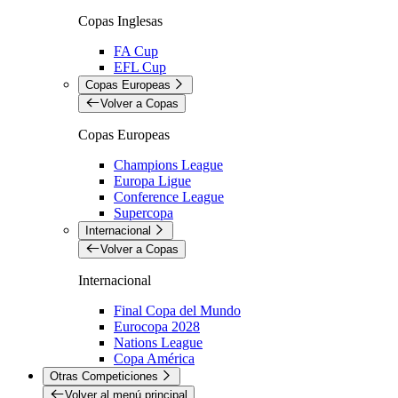
Copas Inglesas
FA Cup
EFL Cup
Copas Europeas
Volver a Copas
Copas Europeas
Champions League
Europa Ligue
Conference League
Supercopa
Internacional
Volver a Copas
Internacional
Final Copa del Mundo
Eurocopa 2028
Nations League
Copa América
Otras Competiciones
Volver al menú principal