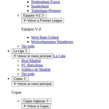
Nottingham Forest
Sunderland
Tottenham Hotspur
Equipos V-Z
Volver a Premier League
Equipos V-Z
West Ham United
Wolverhampton Wanderers
Ver todo
La Liga
La Liga
Volver al menú principal
Real Madrid
FC Barcelona
Atlético de Madrid
Ver todo
Copas
Volver al menú principal
Copas
Copas Inglesas
Volver a Copas