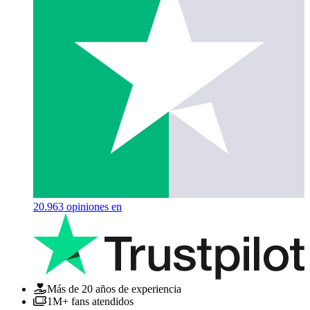
20.963
opiniones en
Más de 20 años de experiencia
1M+ fans atendidos