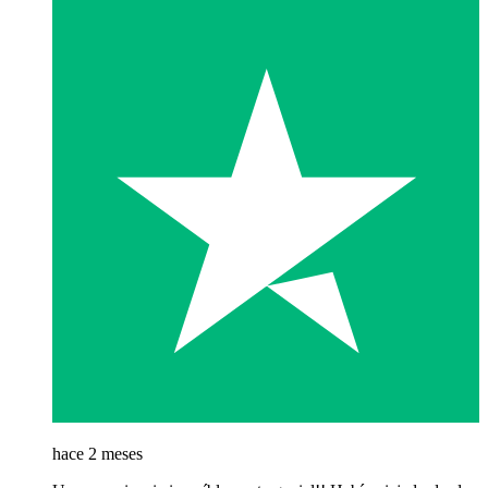
hace 2 meses