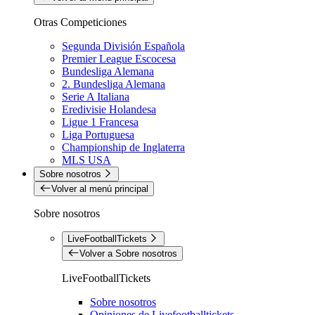
Otras Competiciones
Segunda División Española
Premier League Escocesa
Bundesliga Alemana
2. Bundesliga Alemana
Serie A Italiana
Eredivisie Holandesa
Ligue 1 Francesa
Liga Portuguesa
Championship de Inglaterra
MLS USA
Sobre nosotros
Volver al menú principal
Sobre nosotros
LiveFootballTickets
Volver a Sobre nosotros
LiveFootballTickets
Sobre nosotros
Opiniones de Livefootballtickets