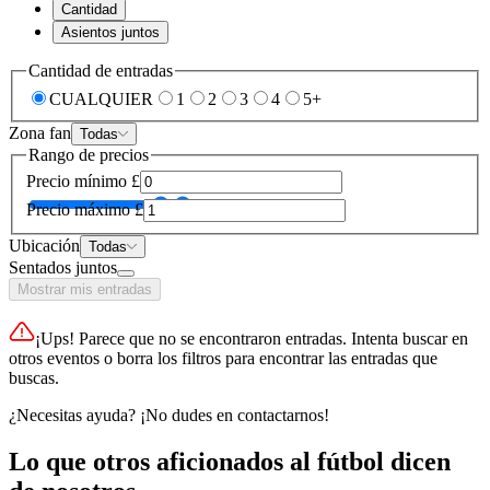
Cantidad
Asientos juntos
Cantidad de entradas
CUALQUIER
1
2
3
4
5+
Zona fan
Todas
Rango de precios
Precio mínimo
£
Precio máximo
£
Ubicación
Todas
Sentados juntos
Mostrar mis entradas
¡Ups! Parece que no se encontraron entradas. Intenta buscar en
otros eventos o borra los filtros para encontrar las entradas que
buscas.
¿Necesitas ayuda? ¡No dudes en contactarnos!
Lo que otros aficionados al fútbol dicen