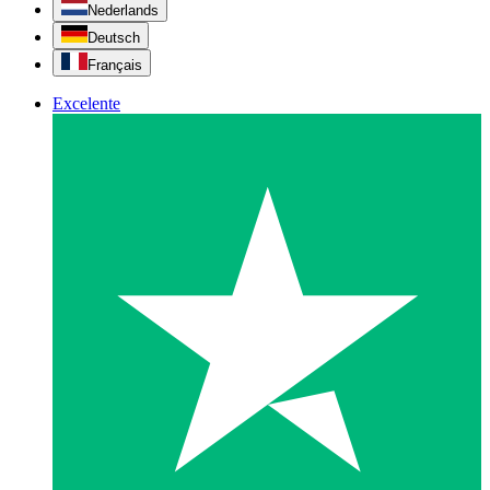
Nederlands
Deutsch
Français
Excelente