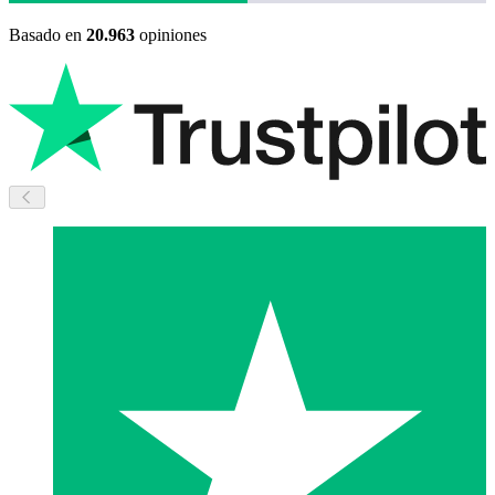
Basado en
20.963
opiniones