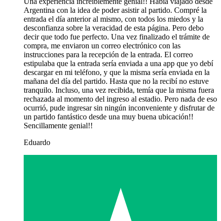
Una experiencia increíblemente genial!! Había viajado desde
Argentina con la idea de poder asistir al partido. Compré la
entrada el día anterior al mismo, con todos los miedos y la
desconfianza sobre la veracidad de esta página. Pero debo
decir que todo fue perfecto. Una vez finalizado el trámite de
compra, me enviaron un correo electrónico con las
instrucciones para la recepción de la entrada. El correo
estipulaba que la entrada sería enviada a una app que yo debí
descargar en mi teléfono, y que la misma sería enviada en la
mañana del día del partido. Hasta que no la recibí no estuve
tranquilo. Incluso, una vez recibida, temía que la misma fuera
rechazada al momento del ingreso al estadio. Pero nada de eso
ocurrió, pude ingresar sin ningún inconveniente y disfrutar de
un partido fantástico desde una muy buena ubicación!!
Sencillamente genial!!
Eduardo