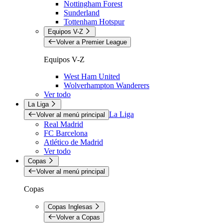
Nottingham Forest
Sunderland
Tottenham Hotspur
Equipos V-Z
Volver a Premier League
Equipos V-Z
West Ham United
Wolverhampton Wanderers
Ver todo
La Liga
La Liga
Volver al menú principal
Real Madrid
FC Barcelona
Atlético de Madrid
Ver todo
Copas
Volver al menú principal
Copas
Copas Inglesas
Volver a Copas