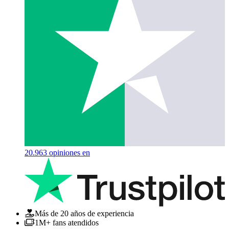
20.963
opiniones en
Más de 20 años de experiencia
1M+ fans atendidos