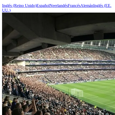
Inglés (Reino Unido)
Español
Neerlandés
Francés
Alemán
Inglés (EE.
UU.)