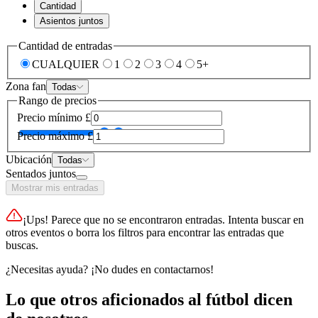
Cantidad
Asientos juntos
Cantidad de entradas
CUALQUIER
1
2
3
4
5+
Zona fan
Todas
Rango de precios
Precio mínimo
£
Precio máximo
£
Ubicación
Todas
Sentados juntos
Mostrar mis entradas
¡Ups! Parece que no se encontraron entradas. Intenta buscar en
otros eventos o borra los filtros para encontrar las entradas que
buscas.
¿Necesitas ayuda? ¡No dudes en contactarnos!
Lo que otros aficionados al fútbol dicen