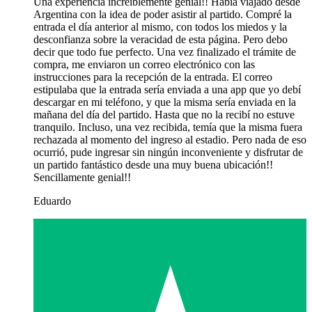
Una experiencia increíblemente genial!! Había viajado desde
Argentina con la idea de poder asistir al partido. Compré la
entrada el día anterior al mismo, con todos los miedos y la
desconfianza sobre la veracidad de esta página. Pero debo
decir que todo fue perfecto. Una vez finalizado el trámite de
compra, me enviaron un correo electrónico con las
instrucciones para la recepción de la entrada. El correo
estipulaba que la entrada sería enviada a una app que yo debí
descargar en mi teléfono, y que la misma sería enviada en la
mañana del día del partido. Hasta que no la recibí no estuve
tranquilo. Incluso, una vez recibida, temía que la misma fuera
rechazada al momento del ingreso al estadio. Pero nada de eso
ocurrió, pude ingresar sin ningún inconveniente y disfrutar de
un partido fantástico desde una muy buena ubicación!!
Sencillamente genial!!
Eduardo