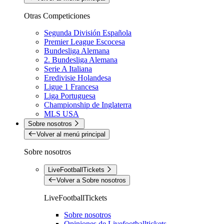
Otras Competiciones
Segunda División Española
Premier League Escocesa
Bundesliga Alemana
2. Bundesliga Alemana
Serie A Italiana
Eredivisie Holandesa
Ligue 1 Francesa
Liga Portuguesa
Championship de Inglaterra
MLS USA
Sobre nosotros
Volver al menú principal
Sobre nosotros
LiveFootballTickets
Volver a Sobre nosotros
LiveFootballTickets
Sobre nosotros
Opiniones de Livefootballtickets