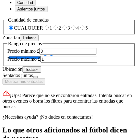
Cantidad
Asientos juntos
Cantidad de entradas
CUALQUIER
1
2
3
4
5+
Zona fan
Todas
Rango de precios
Precio mínimo
£
Precio máximo
£
Ubicación
Todas
Sentados juntos
Mostrar mis entradas
¡Ups! Parece que no se encontraron entradas. Intenta buscar en
otros eventos o borra los filtros para encontrar las entradas que
buscas.
¿Necesitas ayuda? ¡No dudes en contactarnos!
Lo que otros aficionados al fútbol dicen