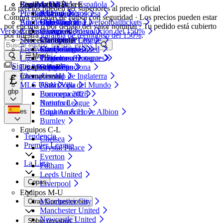
Popular
Real Madrid
Copas Inglesas
Segunda División Española
LiveFootballTickets
Los precios pueden ser superiores al precio oficial
FC Barcelona
Premier League Escocesa
Arsenal
FA Cup
Sobre nosotros
Compra entradas de fútbol con seguridad · Los precios pueden estar
Atlético de Madrid
Bundesliga Alemana
Chelsea
EFL Cup
Opiniones de Livefootballtickets
por encima o por debajo del valor nominal · Tu pedido está cubierto
Ver todo
Copas Europeas
2. Bundesliga Alemana
Liverpool
Garantía de devolución del 150%
por nuestra
garantía de reembolso del 150%
.
Serie A Italiana
¿Necesitar ayuda?
Manchester City
Champions League
Eredivisie Holandesa
Manchester United
Europa Ligue
Contáctanos
Menú
Ligue 1 Francesa
Tottenham Hotspur
Conference League
Preguntas frecuentes
Sigue tus entradas
Equipos A-B
Liga Portuguesa
Supercopa
Cómo Funciona
£
Internacional
Championship de Inglaterra
Arsenal
MLS USA
Aston Villa
Final Copa del Mundo
gbp
Bournemouth
Eurocopa 2028
Brentford
Nations League
es
Brighton & Hove Albion
Copa América
Burnley
Equipos C-L
Tendencia
Chelsea
Premier League
Crystal Palace
Everton
La Liga
Fulham
Leeds United
Copas
Liverpool
Equipos M-U
Manchester City
Otras Competiciones
Manchester United
Newcastle United
Sobre nosotros