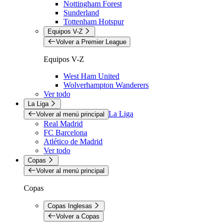
Nottingham Forest
Sunderland
Tottenham Hotspur
Equipos V-Z
Volver a Premier League
Equipos V-Z
West Ham United
Wolverhampton Wanderers
Ver todo
La Liga
La Liga
Volver al menú principal
Real Madrid
FC Barcelona
Atlético de Madrid
Ver todo
Copas
Volver al menú principal
Copas
Copas Inglesas
Volver a Copas