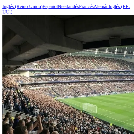
Inglés (Reino Unido)
Español
Neerlandés
Francés
Alemán
Inglés (EE.
UU.)