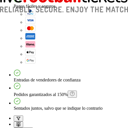
Pagos fáciles y seguros
Entradas de vendedores de confianza
Pedidos garantizados al 150%
Sentados juntos, salvo que se indique lo contrario