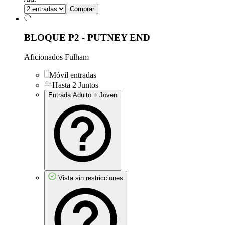
Comprar
BLOQUE P2 - PUTNEY END
Aficionados Fulham
Móvil entradas
Hasta 2 Juntos
Entrada Adulto + Joven
Vista sin restricciones