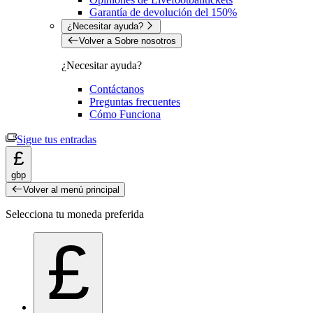
Garantía de devolución del 150%
¿Necesitar ayuda?
Volver a Sobre nosotros
¿Necesitar ayuda?
Contáctanos
Preguntas frecuentes
Cómo Funciona
Sigue tus entradas
£
gbp
Volver al menú principal
Selecciona tu moneda preferida
£