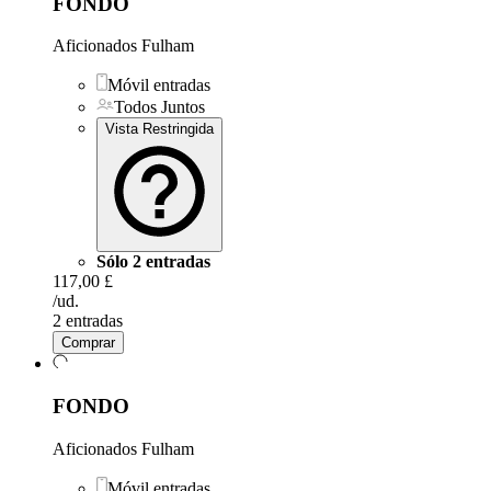
FONDO
Aficionados Fulham
Móvil entradas
Todos Juntos
Vista Restringida
Sólo 2 entradas
117,00 £
/ud.
2 entradas
Comprar
FONDO
Aficionados Fulham
Móvil entradas