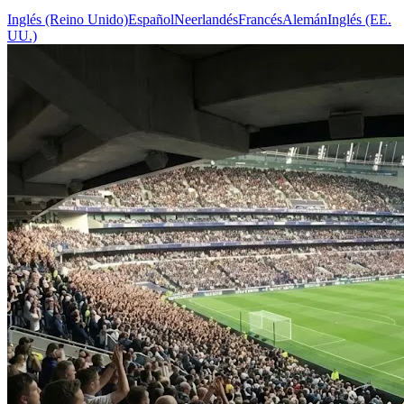
Inglés (Reino Unido)
Español
Neerlandés
Francés
Alemán
Inglés (EE.
UU.)