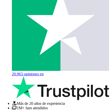
20.963
opiniones en
Más de 20 años de experiencia
1M+ fans atendidos