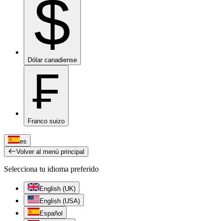
$
Dólar canadiense
₣
Franco suizo
es
Volver al menú principal
Selecciona tu idioma preferido
English (UK)
English (USA)
Español