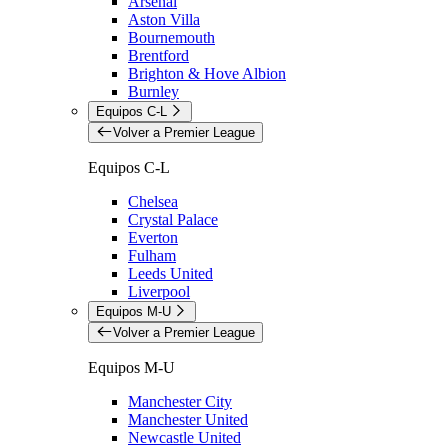
Arsenal
Aston Villa
Bournemouth
Brentford
Brighton & Hove Albion
Burnley
Equipos C-L
Volver a Premier League
Equipos C-L
Chelsea
Crystal Palace
Everton
Fulham
Leeds United
Liverpool
Equipos M-U
Volver a Premier League
Equipos M-U
Manchester City
Manchester United
Newcastle United