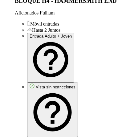
BLOQUE H4 - HAMMERSMITH END
Aficionados Fulham
Móvil entradas
Hasta 2 Juntos
Entrada Adulto + Joven
Vista sin restricciones