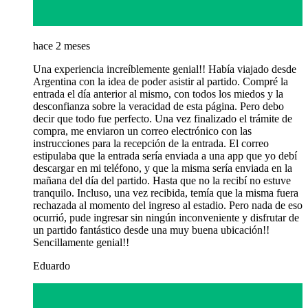
hace 2 meses
Una experiencia increíblemente genial!! Había viajado desde
Argentina con la idea de poder asistir al partido. Compré la
entrada el día anterior al mismo, con todos los miedos y la
desconfianza sobre la veracidad de esta página. Pero debo
decir que todo fue perfecto. Una vez finalizado el trámite de
compra, me enviaron un correo electrónico con las
instrucciones para la recepción de la entrada. El correo
estipulaba que la entrada sería enviada a una app que yo debí
descargar en mi teléfono, y que la misma sería enviada en la
mañana del día del partido. Hasta que no la recibí no estuve
tranquilo. Incluso, una vez recibida, temía que la misma fuera
rechazada al momento del ingreso al estadio. Pero nada de eso
ocurrió, pude ingresar sin ningún inconveniente y disfrutar de
un partido fantástico desde una muy buena ubicación!!
Sencillamente genial!!
Eduardo