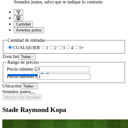
Sentados juntos, salvo que se indique lo contrario
Cantidad
Asientos juntos
Cantidad de entradas
CUALQUIER
1
2
3
4
5+
Zona fan
Todas
Rango de precios
Precio mínimo
£
Precio máximo
£
Ubicación
Todas
Sentados juntos
Mostrar mis entradas
Stade Raymond Kopa