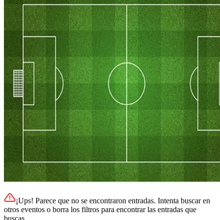
¡Ups! Parece que no se encontraron entradas. Intenta buscar en
otros eventos o borra los filtros para encontrar las entradas que
buscas.