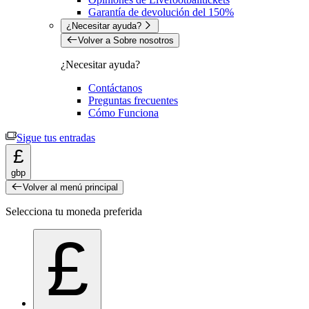
Garantía de devolución del 150%
¿Necesitar ayuda?
Volver a Sobre nosotros
¿Necesitar ayuda?
Contáctanos
Preguntas frecuentes
Cómo Funciona
Sigue tus entradas
£
gbp
Volver al menú principal
Selecciona tu moneda preferida
£