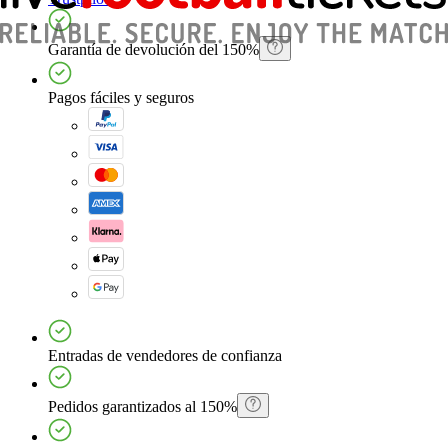
Garantía de devolución del 150%
Pagos fáciles y seguros
Entradas de vendedores de confianza
Pedidos garantizados al 150%