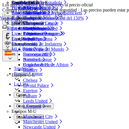
Popular
Real Madrid
Copas Inglesas
Segunda División Española
LiveFootballTickets
Los precios pueden ser superiores al precio oficial
FC Barcelona
Premier League Escocesa
Arsenal
FA Cup
Sobre nosotros
Compra entradas de fútbol con seguridad · Los precios pueden estar p
Atlético de Madrid
Bundesliga Alemana
Chelsea
EFL Cup
Opiniones de Livefootballtickets
Ver todo
Copas Europeas
2. Bundesliga Alemana
Liverpool
Garantía de devolución del 150%
Menú
Serie A Italiana
¿Necesitar ayuda?
Manchester City
Champions League
Sigue tus entradas
Eredivisie Holandesa
Manchester United
Europa Ligue
Contáctanos
£
Ligue 1 Francesa
Tottenham Hotspur
Conference League
Preguntas frecuentes
Equipos A-B
Liga Portuguesa
Supercopa
Cómo Funciona
gbp
Internacional
Championship de Inglaterra
Arsenal
MLS USA
Aston Villa
Final Copa del Mundo
es
Bournemouth
Eurocopa 2028
Brentford
Nations League
Brighton & Hove Albion
Copa América
Tendencia
Burnley
Premier League
Equipos C-L
Chelsea
La Liga
Crystal Palace
Everton
Copas
Fulham
Leeds United
Liverpool
Otras Competiciones
Equipos M-U
Manchester City
Sobre nosotros
Manchester United
Newcastle United