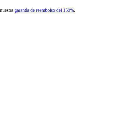
 nuestra
garantía de reembolso del 150%
.