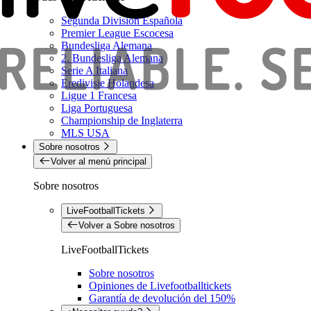
Segunda División Española
Premier League Escocesa
Bundesliga Alemana
2. Bundesliga Alemana
Serie A Italiana
Eredivisie Holandesa
Ligue 1 Francesa
Liga Portuguesa
Championship de Inglaterra
MLS USA
Sobre nosotros
Volver al menú principal
Sobre nosotros
LiveFootballTickets
Volver a Sobre nosotros
LiveFootballTickets
Sobre nosotros
Opiniones de Livefootballtickets
Garantía de devolución del 150%