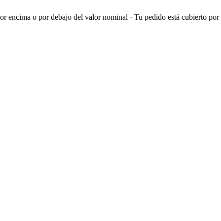
or encima o por debajo del valor nominal · Tu pedido está cubierto por