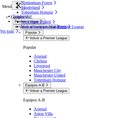
Nottingham Forest
Menú
Sunderland
Tottenham Hotspur
Tendencia
Equipos V-Z
Premier League
West Ham United
Wolverhampton Wanderers
Premier League
Volver al menú principal
Ver todo
Popular
Volver a Premier League
Popular
Arsenal
Chelsea
Liverpool
Manchester City
Manchester United
Tottenham Hotspur
Equipos A-B
Volver a Premier League
Equipos A-B
Arsenal
Aston Villa