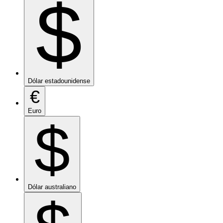
$
Dólar estadounidense
€
Euro
$
Dólar australiano