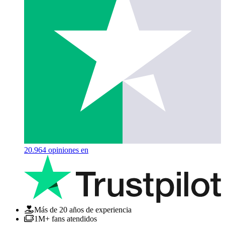
20.964
opiniones en
Más de 20 años de experiencia
1M+ fans atendidos