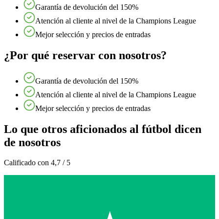
Garantía de devolución del 150%
Atención al cliente al nivel de la Champions League
Mejor selección y precios de entradas
¿Por qué reservar con nosotros?
Garantía de devolución del 150%
Atención al cliente al nivel de la Champions League
Mejor selección y precios de entradas
Lo que otros aficionados al fútbol dicen
de nosotros
Calificado con 4,7 / 5