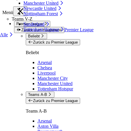
Manchester United
Newcastle United
Menü
Nottingham Forest
Teams V-Z
Premier League
Sunderland
Tottenham Hotspur
Premier League
Zurück zum Hauptmenü
Alle
Beliebt
Zurück zu Premier League
Beliebt
Arsenal
Chelsea
Liverpool
Manchester City
Manchester United
Tottenham Hotspur
Teams A-B
Zurück zu Premier League
Teams A-B
Arsenal
Aston Villa