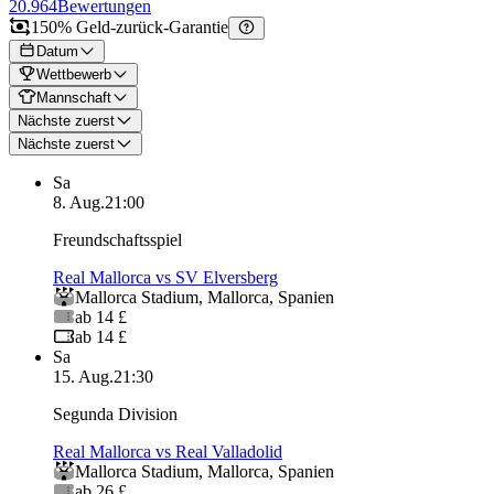
20.964
Bewertungen
150% Geld-zurück-Garantie
Datum
Wettbewerb
Mannschaft
Nächste zuerst
Nächste zuerst
Sa
8. Aug.
21:00
Freundschaftsspiel
Real Mallorca vs SV Elversberg
Mallorca Stadium
,
Mallorca
,
Spanien
ab 14 £
ab 14 £
Sa
15. Aug.
21:30
Segunda Division
Real Mallorca vs Real Valladolid
Mallorca Stadium
,
Mallorca
,
Spanien
ab 26 £