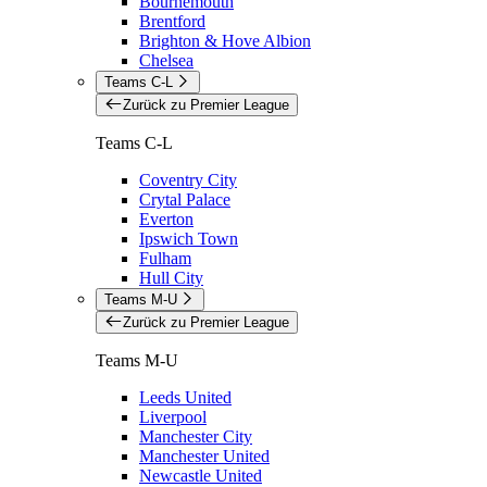
Bournemouth
Brentford
Brighton & Hove Albion
Chelsea
Teams C-L
Zurück zu Premier League
Teams C-L
Coventry City
Crytal Palace
Everton
Ipswich Town
Fulham
Hull City
Teams M-U
Zurück zu Premier League
Teams M-U
Leeds United
Liverpool
Manchester City
Manchester United
Newcastle United