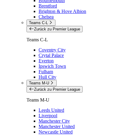
Bournemouth
Brentford
Brighton & Hove Albion
Chelsea
Teams C-L
Zurück zu Premier League
Teams C-L
Coventry City
Crytal Palace
Everton
Ipswich Town
Fulham
Hull City
Teams M-U
Zurück zu Premier League
Teams M-U
Leeds United
Liverpool
Manchester City
Manchester United
Newcastle United