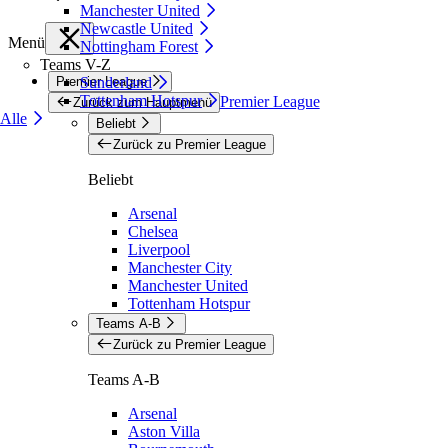
Manchester United
Newcastle United
Menü
Nottingham Forest
Teams V-Z
Premier League
Sunderland
Tottenham Hotspur
Premier League
Zurück zum Hauptmenü
Alle
Beliebt
Zurück zu Premier League
Beliebt
Arsenal
Chelsea
Liverpool
Manchester City
Manchester United
Tottenham Hotspur
Teams A-B
Zurück zu Premier League
Teams A-B
Arsenal
Aston Villa