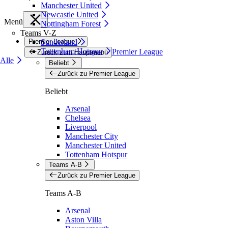
Manchester United
Newcastle United
Menü
Nottingham Forest
Teams V-Z
Premier League
Sunderland
Tottenham Hotspur
Premier League
Zurück zum Hauptmenü
Alle
Beliebt
Zurück zu Premier League
Beliebt
Arsenal
Chelsea
Liverpool
Manchester City
Manchester United
Tottenham Hotspur
Teams A-B
Zurück zu Premier League
Teams A-B
Arsenal
Aston Villa