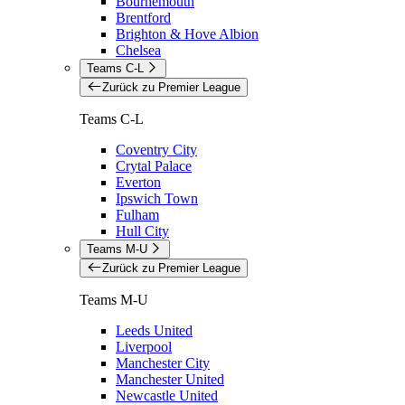
Bournemouth
Brentford
Brighton & Hove Albion
Chelsea
Teams C-L
Zurück zu Premier League
Teams C-L
Coventry City
Crytal Palace
Everton
Ipswich Town
Fulham
Hull City
Teams M-U
Zurück zu Premier League
Teams M-U
Leeds United
Liverpool
Manchester City
Manchester United
Newcastle United