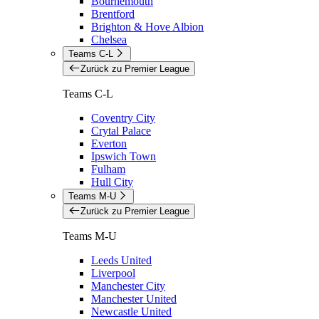
Bournemouth
Brentford
Brighton & Hove Albion
Chelsea
Teams C-L
Zurück zu Premier League
Teams C-L
Coventry City
Crytal Palace
Everton
Ipswich Town
Fulham
Hull City
Teams M-U
Zurück zu Premier League
Teams M-U
Leeds United
Liverpool
Manchester City
Manchester United
Newcastle United