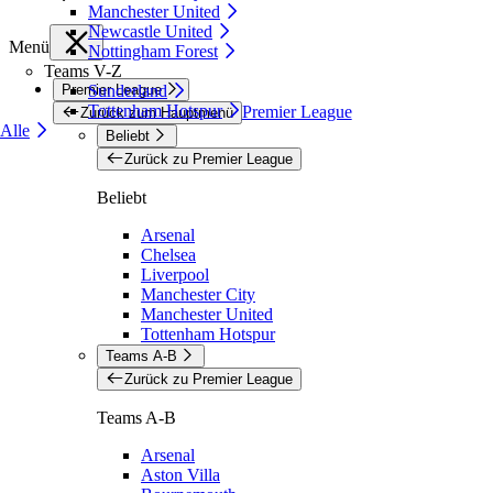
Manchester United
Newcastle United
Menü
Nottingham Forest
Teams V-Z
Premier League
Sunderland
Tottenham Hotspur
Premier League
Zurück zum Hauptmenü
Alle
Beliebt
Zurück zu Premier League
Beliebt
Arsenal
Chelsea
Liverpool
Manchester City
Manchester United
Tottenham Hotspur
Teams A-B
Zurück zu Premier League
Teams A-B
Arsenal
Aston Villa