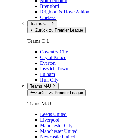
Bournemouth
Brentford
Brighton & Hove Albion
Chelsea
Teams C-L
Zurück zu Premier League
Teams C-L
Coventry City
Crytal Palace
Everton
Ipswich Town
Fulham
Hull City
Teams M-U
Zurück zu Premier League
Teams M-U
Leeds United
Liverpool
Manchester City
Manchester United
Newcastle United