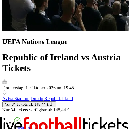
UEFA Nations League
Republic of Ireland vs Austria
Tickets
Donnerstag, 1. Oktober 2026 um 19:45
Aviva Stadium
,
Dublin
,
Republik Irland
Nur 34 tickets
ab
148,44 £
Nur 34 tickets
verfügbar ab
148,44 £
Trustpilot