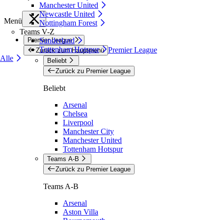
Manchester United
Newcastle United
Menü
Nottingham Forest
Teams V-Z
Premier League
Sunderland
Tottenham Hotspur
Premier League
Zurück zum Hauptmenü
Alle
Beliebt
Zurück zu Premier League
Beliebt
Arsenal
Chelsea
Liverpool
Manchester City
Manchester United
Tottenham Hotspur
Teams A-B
Zurück zu Premier League
Teams A-B
Arsenal
Aston Villa