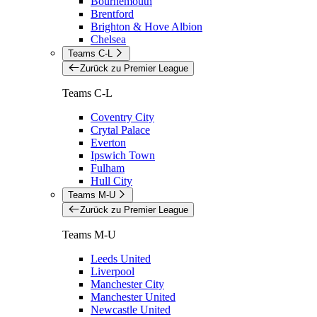
Bournemouth
Brentford
Brighton & Hove Albion
Chelsea
Teams C-L
Zurück zu Premier League
Teams C-L
Coventry City
Crytal Palace
Everton
Ipswich Town
Fulham
Hull City
Teams M-U
Zurück zu Premier League
Teams M-U
Leeds United
Liverpool
Manchester City
Manchester United
Newcastle United