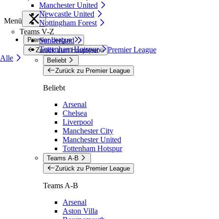
Manchester United
Newcastle United
Menü
Nottingham Forest
Teams V-Z
Premier League
Sunderland
Tottenham Hotspur
Premier League
Zurück zum Hauptmenü
Alle
Beliebt
Zurück zu Premier League
Beliebt
Arsenal
Chelsea
Liverpool
Manchester City
Manchester United
Tottenham Hotspur
Teams A-B
Zurück zu Premier League
Teams A-B
Arsenal
Aston Villa