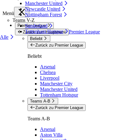
Manchester United
Newcastle United
Menü
Nottingham Forest
Teams V-Z
Premier League
Sunderland
Tottenham Hotspur
Premier League
Zurück zum Hauptmenü
Alle
Beliebt
Zurück zu Premier League
Beliebt
Arsenal
Chelsea
Liverpool
Manchester City
Manchester United
Tottenham Hotspur
Teams A-B
Zurück zu Premier League
Teams A-B
Arsenal
Aston Villa