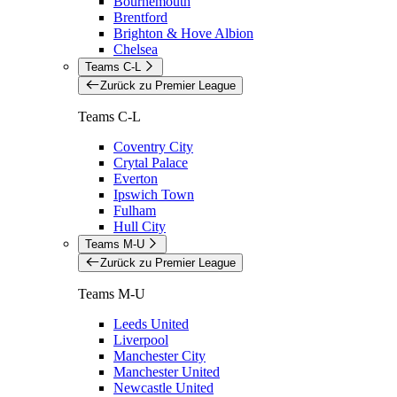
Bournemouth
Brentford
Brighton & Hove Albion
Chelsea
Teams C-L
Zurück zu Premier League
Teams C-L
Coventry City
Crytal Palace
Everton
Ipswich Town
Fulham
Hull City
Teams M-U
Zurück zu Premier League
Teams M-U
Leeds United
Liverpool
Manchester City
Manchester United
Newcastle United