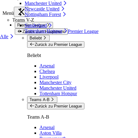
Manchester United
Newcastle United
Menü
Nottingham Forest
Teams V-Z
Premier League
Sunderland
Tottenham Hotspur
Premier League
Zurück zum Hauptmenü
Alle
Beliebt
Zurück zu Premier League
Beliebt
Arsenal
Chelsea
Liverpool
Manchester City
Manchester United
Tottenham Hotspur
Teams A-B
Zurück zu Premier League
Teams A-B
Arsenal
Aston Villa