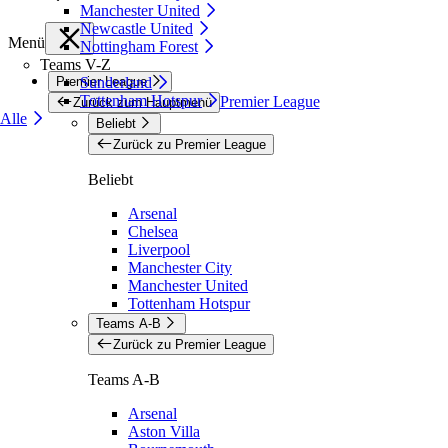
Manchester United
Newcastle United
Menü
Nottingham Forest
Teams V-Z
Premier League
Sunderland
Tottenham Hotspur
Premier League
Zurück zum Hauptmenü
Alle
Beliebt
Zurück zu Premier League
Beliebt
Arsenal
Chelsea
Liverpool
Manchester City
Manchester United
Tottenham Hotspur
Teams A-B
Zurück zu Premier League
Teams A-B
Arsenal
Aston Villa