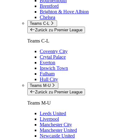
Bournemouth
Brentford
Brighton & Hove Albion
Chelsea
Teams C-L
Zurück zu Premier League
Teams C-L
Coventry City
Crytal Palace
Everton
Ipswich Town
Fulham
Hull City
Teams M-U
Zurück zu Premier League
Teams M-U
Leeds United
Liverpool
Manchester City
Manchester United
Newcastle United