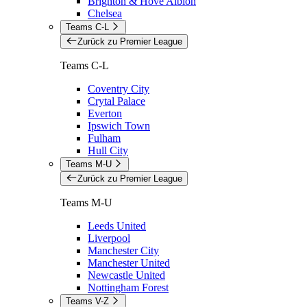
Brighton & Hove Albion
Chelsea
Teams C-L
Zurück zu Premier League
Teams C-L
Coventry City
Crytal Palace
Everton
Ipswich Town
Fulham
Hull City
Teams M-U
Zurück zu Premier League
Teams M-U
Leeds United
Liverpool
Manchester City
Manchester United
Newcastle United
Nottingham Forest
Teams V-Z