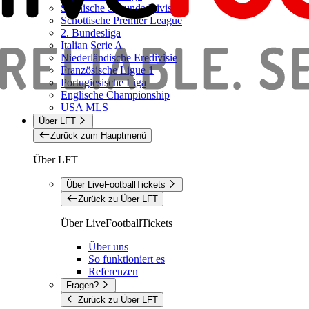
Spanische Segunda Division
Schottische Premier League
2. Bundesliga
Italian Serie A
Niederländische Eredivisie
Französische Ligue 1
Portugiesische Liga
Englische Championship
USA MLS
Über LFT
Zurück zum Hauptmenü
Über LFT
Über LiveFootballTickets
Zurück zu Über LFT
Über LiveFootballTickets
Über uns
So funktioniert es
Referenzen
Fragen?
Zurück zu Über LFT