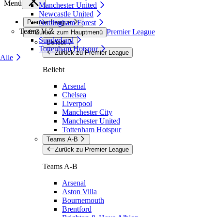
Menü
Manchester United
Newcastle United
Premier League
Nottingham Forest
Teams V-Z
Premier League
Zurück zum Hauptmenü
Sunderland
Beliebt
Tottenham Hotspur
Zurück zu Premier League
Alle
Beliebt
Arsenal
Chelsea
Liverpool
Manchester City
Manchester United
Tottenham Hotspur
Teams A-B
Zurück zu Premier League
Teams A-B
Arsenal
Aston Villa
Bournemouth
Brentford