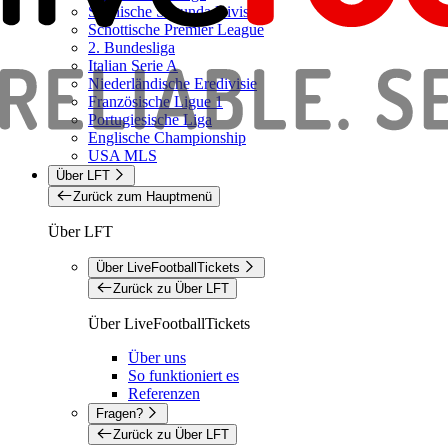
Spanische Segunda Division
Schottische Premier League
2. Bundesliga
Italian Serie A
Niederländische Eredivisie
Französische Ligue 1
Portugiesische Liga
Englische Championship
USA MLS
Über LFT
Zurück zum Hauptmenü
Über LFT
Über LiveFootballTickets
Zurück zu Über LFT
Über LiveFootballTickets
Über uns
So funktioniert es
Referenzen
Fragen?
Zurück zu Über LFT