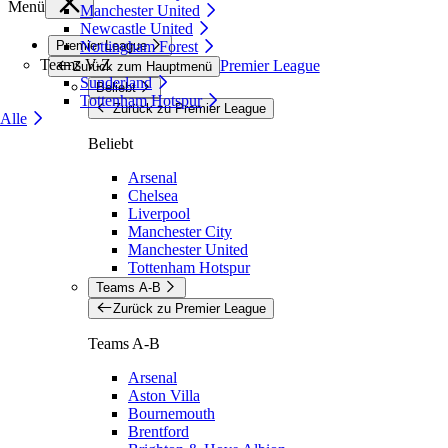
Menü
Manchester United
Newcastle United
Premier League
Nottingham Forest
Teams V-Z
Premier League
Zurück zum Hauptmenü
Sunderland
Beliebt
Tottenham Hotspur
Zurück zu Premier League
Alle
Beliebt
Arsenal
Chelsea
Liverpool
Manchester City
Manchester United
Tottenham Hotspur
Teams A-B
Zurück zu Premier League
Teams A-B
Arsenal
Aston Villa
Bournemouth
Brentford