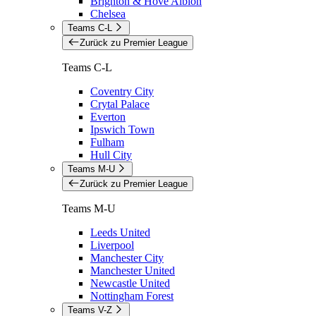
Brighton & Hove Albion
Chelsea
Teams C-L
Zurück zu Premier League
Teams C-L
Coventry City
Crytal Palace
Everton
Ipswich Town
Fulham
Hull City
Teams M-U
Zurück zu Premier League
Teams M-U
Leeds United
Liverpool
Manchester City
Manchester United
Newcastle United
Nottingham Forest
Teams V-Z