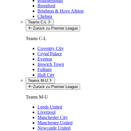
Bournemouth
Brentford
Brighton & Hove Albion
Chelsea
Teams C-L
Zurück zu Premier League
Teams C-L
Coventry City
Crytal Palace
Everton
Ipswich Town
Fulham
Hull City
Teams M-U
Zurück zu Premier League
Teams M-U
Leeds United
Liverpool
Manchester City
Manchester United
Newcastle United