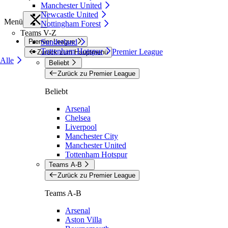
Manchester United
Newcastle United
Menü
Nottingham Forest
Teams V-Z
Premier League
Sunderland
Tottenham Hotspur
Premier League
Zurück zum Hauptmenü
Alle
Beliebt
Zurück zu Premier League
Beliebt
Arsenal
Chelsea
Liverpool
Manchester City
Manchester United
Tottenham Hotspur
Teams A-B
Zurück zu Premier League
Teams A-B
Arsenal
Aston Villa