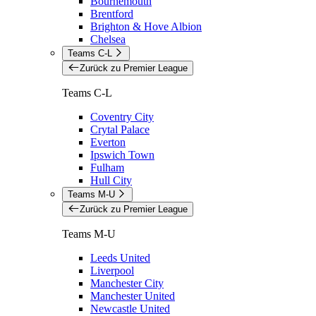
Bournemouth
Brentford
Brighton & Hove Albion
Chelsea
Teams C-L
Zurück zu Premier League
Teams C-L
Coventry City
Crytal Palace
Everton
Ipswich Town
Fulham
Hull City
Teams M-U
Zurück zu Premier League
Teams M-U
Leeds United
Liverpool
Manchester City
Manchester United
Newcastle United