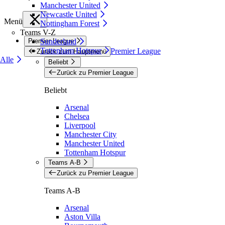
Manchester United
Newcastle United
Menü
Nottingham Forest
Teams V-Z
Premier League
Sunderland
Tottenham Hotspur
Premier League
Zurück zum Hauptmenü
Alle
Beliebt
Zurück zu Premier League
Beliebt
Arsenal
Chelsea
Liverpool
Manchester City
Manchester United
Tottenham Hotspur
Teams A-B
Zurück zu Premier League
Teams A-B
Arsenal
Aston Villa