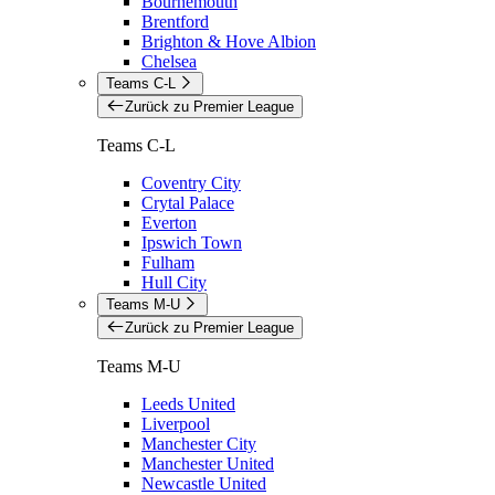
Bournemouth
Brentford
Brighton & Hove Albion
Chelsea
Teams C-L
Zurück zu Premier League
Teams C-L
Coventry City
Crytal Palace
Everton
Ipswich Town
Fulham
Hull City
Teams M-U
Zurück zu Premier League
Teams M-U
Leeds United
Liverpool
Manchester City
Manchester United
Newcastle United