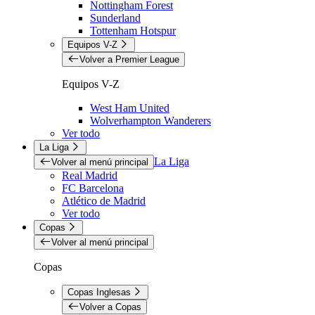
Nottingham Forest
Sunderland
Tottenham Hotspur
Equipos V-Z
Volver a Premier League
Equipos V-Z
West Ham United
Wolverhampton Wanderers
Ver todo
La Liga
La Liga
Volver al menú principal
Real Madrid
FC Barcelona
Atlético de Madrid
Ver todo
Copas
Volver al menú principal
Copas
Copas Inglesas
Volver a Copas