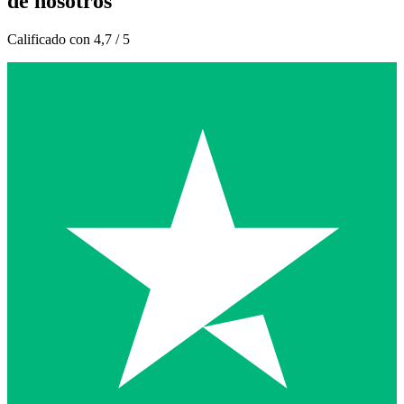
de nosotros
Calificado con 4,7 / 5