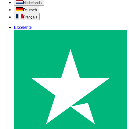
Nederlands
Deutsch
Français
Excelente