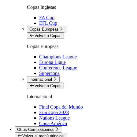
Copas Inglesas
FA Cup
EFL Cup
Copas Europeas
Volver a Copas
Copas Europeas
Champions League
Europa Ligue
Conference League
Supercopa
Internacional
Volver a Copas
Internacional
Final Copa del Mundo
Eurocopa 2028
Nations League
Copa América
Otras Competiciones
Volver al menú principal