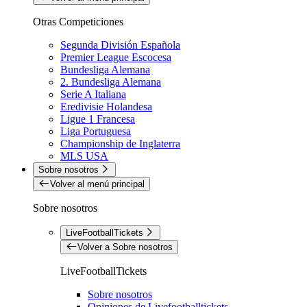
Otras Competiciones
Segunda División Española
Premier League Escocesa
Bundesliga Alemana
2. Bundesliga Alemana
Serie A Italiana
Eredivisie Holandesa
Ligue 1 Francesa
Liga Portuguesa
Championship de Inglaterra
MLS USA
Sobre nosotros
Volver al menú principal
Sobre nosotros
LiveFootballTickets
Volver a Sobre nosotros
LiveFootballTickets
Sobre nosotros
Opiniones de Livefootballtickets