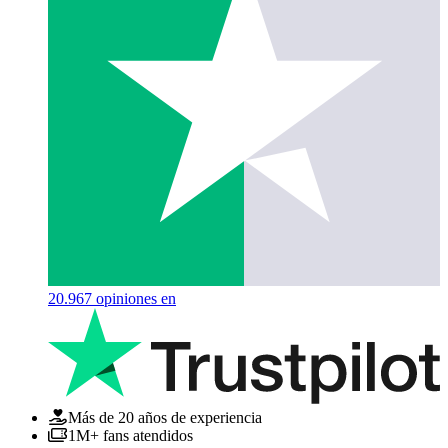
20.967
opiniones en
Más de 20 años de experiencia
1M+ fans atendidos