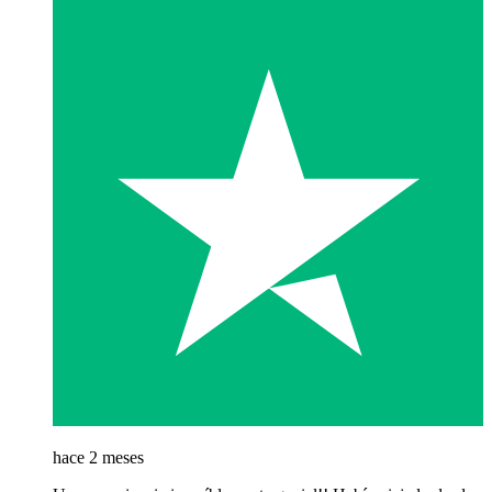
hace 2 meses