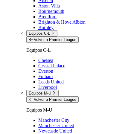
Arsenal
Aston Villa
Bournemouth
Brentford
Brighton & Hove Albion
Burnley
Equipos C-L
Volver a Premier League
Equipos C-L
Chelsea
Crystal Palace
Everton
Fulham
Leeds United
Liverpool
Equipos M-U
Volver a Premier League
Equipos M-U
Manchester City
Manchester United
Newcastle United