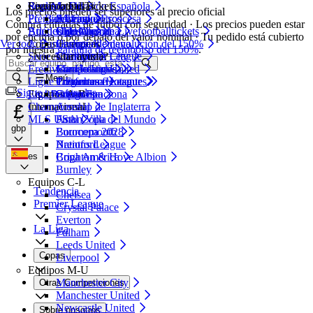
Popular
Real Madrid
Copas Inglesas
Segunda División Española
LiveFootballTickets
Los precios pueden ser superiores al precio oficial
FC Barcelona
Premier League Escocesa
Arsenal
FA Cup
Sobre nosotros
Compra entradas de fútbol con seguridad · Los precios pueden estar
Atlético de Madrid
Bundesliga Alemana
Chelsea
EFL Cup
Opiniones de Livefootballtickets
por encima o por debajo del valor nominal · Tu pedido está cubierto
Ver todo
Copas Europeas
2. Bundesliga Alemana
Liverpool
Garantía de devolución del 150%
por nuestra
garantía de reembolso del 150%
.
Serie A Italiana
¿Necesitar ayuda?
Manchester City
Champions League
Eredivisie Holandesa
Manchester United
Europa Ligue
Contáctanos
Menú
Ligue 1 Francesa
Tottenham Hotspur
Conference League
Preguntas frecuentes
Sigue tus entradas
Equipos A-B
Liga Portuguesa
Supercopa
Cómo Funciona
£
Internacional
Championship de Inglaterra
Arsenal
MLS USA
Aston Villa
Final Copa del Mundo
gbp
Bournemouth
Eurocopa 2028
Brentford
Nations League
es
Brighton & Hove Albion
Copa América
Burnley
Equipos C-L
Tendencia
Chelsea
Premier League
Crystal Palace
Everton
La Liga
Fulham
Leeds United
Copas
Liverpool
Equipos M-U
Manchester City
Otras Competiciones
Manchester United
Newcastle United
Sobre nosotros