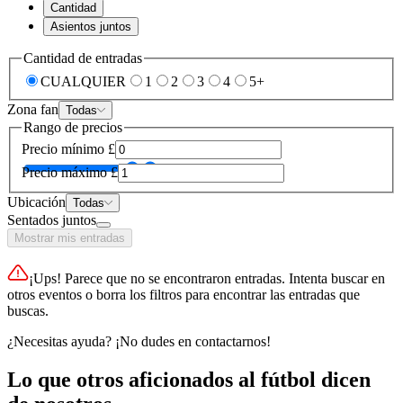
Cantidad
Asientos juntos
Cantidad de entradas
CUALQUIER
1
2
3
4
5+
Zona fan
Todas
Rango de precios
Precio mínimo
£
Precio máximo
£
Ubicación
Todas
Sentados juntos
Mostrar mis entradas
¡Ups! Parece que no se encontraron entradas. Intenta buscar en
otros eventos o borra los filtros para encontrar las entradas que
buscas.
¿Necesitas ayuda? ¡No dudes en contactarnos!
Lo que otros aficionados al fútbol dicen