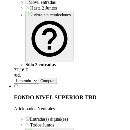
Móvil entradas
Hasta 2 Juntos
Vista sin restricciones
Sólo 2 entradas
77,16 £
/ud.
Comprar
FONDO NIVEL SUPERIOR
TBD
Aficionados Neutrales
Entrada(s) digital(es)
Todos Juntos