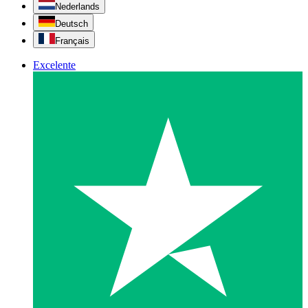
Nederlands
Deutsch
Français
Excelente