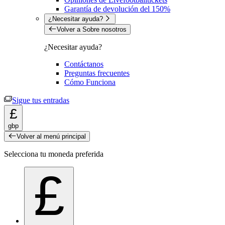
Garantía de devolución del 150%
¿Necesitar ayuda?
Volver a Sobre nosotros
¿Necesitar ayuda?
Contáctanos
Preguntas frecuentes
Cómo Funciona
Sigue tus entradas
£
gbp
Volver al menú principal
Selecciona tu moneda preferida
£