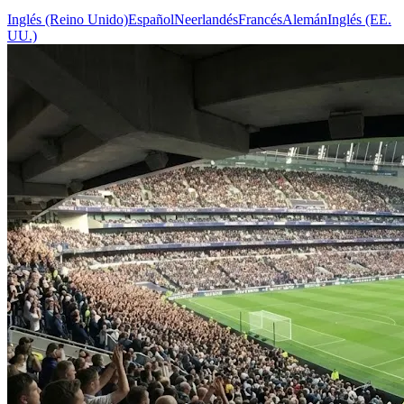
Inglés (Reino Unido)
Español
Neerlandés
Francés
Alemán
Inglés (EE.
UU.)