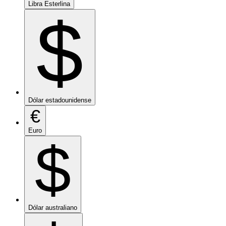
Libra Esterlina
$
Dólar estadounidense
€
Euro
$
Dólar australiano