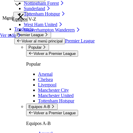
Nottingham Forest
Sunderland
Tottenham Hotspur
Menú
Equipos V-Z
West Ham United
Tendencia
Wolverhampton Wanderers
Premier League
Ver todo
Premier League
Volver al menú principal
Popular
Volver a Premier League
Popular
Arsenal
Chelsea
Liverpool
Manchester City
Manchester United
Tottenham Hotspur
Equipos A-B
Volver a Premier League
Equipos A-B