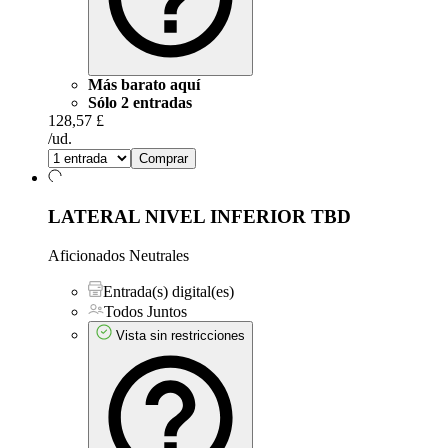
Más barato aquí
Sólo 2 entradas
128,57 £
/ud.
Comprar
LATERAL NIVEL INFERIOR
TBD
Aficionados Neutrales
Entrada(s) digital(es)
Todos Juntos
Vista sin restricciones