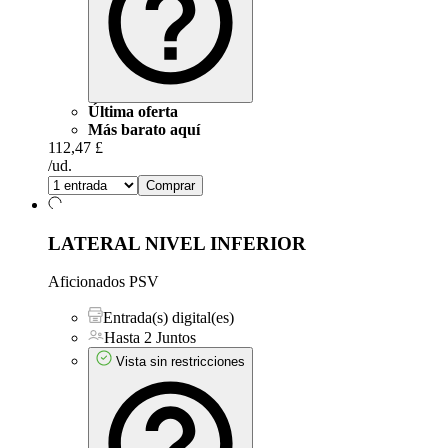
Última oferta
Más barato aquí
112,47 £
/ud.
Comprar
LATERAL NIVEL INFERIOR
Aficionados PSV
Entrada(s) digital(es)
Hasta 2 Juntos
Vista sin restricciones