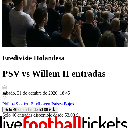
Eredivisie Holandesa
PSV vs Willem II
entradas
sábado, 31 de octubre de 2026, 18:45
Philips Stadion
,
Eindhoven
,
Países Bajos
Solo 46 entradas
de
53,08 £
Solo 46 entradas
disponible desde
53,08 £