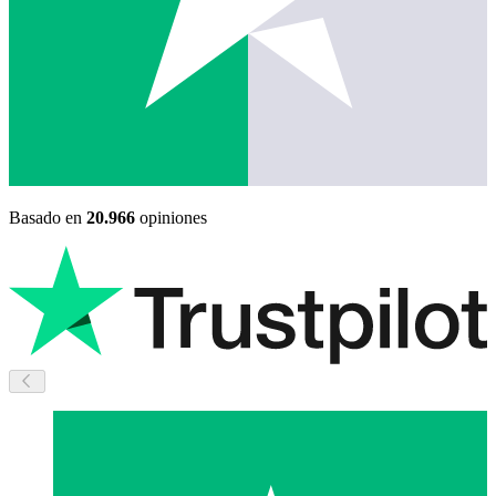
Basado en
20.966
opiniones