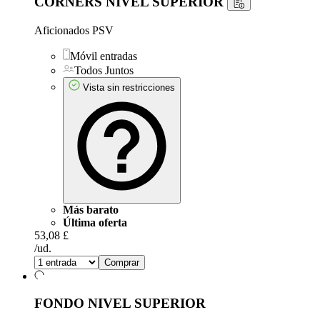
CORNERS NIVEL SUPERIOR
Aficionados PSV
Móvil entradas
Todos Juntos
Vista sin restricciones
Más barato
Última oferta
53,08 £
/ud.
Comprar
FONDO NIVEL SUPERIOR