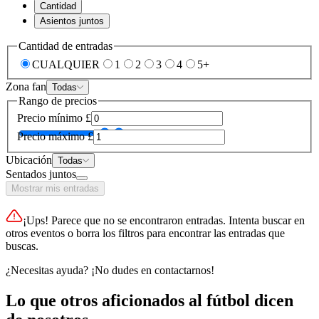
Cantidad
Asientos juntos
Cantidad de entradas
CUALQUIER
1
2
3
4
5+
Zona fan
Todas
Rango de precios
Precio mínimo
£
Precio máximo
£
Ubicación
Todas
Sentados juntos
Mostrar mis entradas
¡Ups! Parece que no se encontraron entradas. Intenta buscar en
otros eventos o borra los filtros para encontrar las entradas que
buscas.
¿Necesitas ayuda? ¡No dudes en contactarnos!
Lo que otros aficionados al fútbol dicen