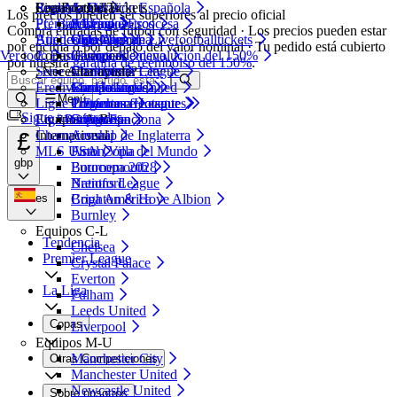
Popular
Real Madrid
Copas Inglesas
Segunda División Española
LiveFootballTickets
Los precios pueden ser superiores al precio oficial
FC Barcelona
Premier League Escocesa
Arsenal
FA Cup
Sobre nosotros
Compra entradas de fútbol con seguridad · Los precios pueden estar
Atlético de Madrid
Bundesliga Alemana
Chelsea
EFL Cup
Opiniones de Livefootballtickets
por encima o por debajo del valor nominal · Tu pedido está cubierto
Ver todo
Copas Europeas
2. Bundesliga Alemana
Liverpool
Garantía de devolución del 150%
por nuestra
garantía de reembolso del 150%
.
Serie A Italiana
¿Necesitar ayuda?
Manchester City
Champions League
Eredivisie Holandesa
Manchester United
Europa Ligue
Contáctanos
Menú
Ligue 1 Francesa
Tottenham Hotspur
Conference League
Preguntas frecuentes
Sigue tus entradas
Equipos A-B
Liga Portuguesa
Supercopa
Cómo Funciona
£
Internacional
Championship de Inglaterra
Arsenal
MLS USA
Aston Villa
Final Copa del Mundo
gbp
Bournemouth
Eurocopa 2028
Brentford
Nations League
es
Brighton & Hove Albion
Copa América
Burnley
Equipos C-L
Tendencia
Chelsea
Premier League
Crystal Palace
Everton
La Liga
Fulham
Leeds United
Copas
Liverpool
Equipos M-U
Manchester City
Otras Competiciones
Manchester United
Newcastle United
Sobre nosotros