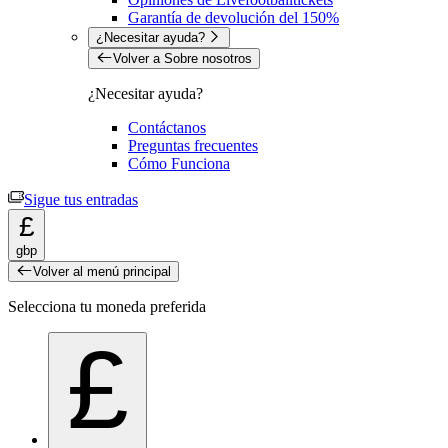
Garantía de devolución del 150%
¿Necesitar ayuda?
Volver a Sobre nosotros
¿Necesitar ayuda?
Contáctanos
Preguntas frecuentes
Cómo Funciona
Sigue tus entradas
£
gbp
Volver al menú principal
Selecciona tu moneda preferida
£