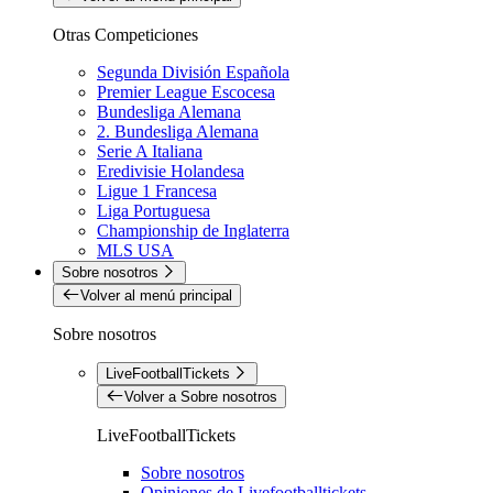
Otras Competiciones
Segunda División Española
Premier League Escocesa
Bundesliga Alemana
2. Bundesliga Alemana
Serie A Italiana
Eredivisie Holandesa
Ligue 1 Francesa
Liga Portuguesa
Championship de Inglaterra
MLS USA
Sobre nosotros
Volver al menú principal
Sobre nosotros
LiveFootballTickets
Volver a Sobre nosotros
LiveFootballTickets
Sobre nosotros
Opiniones de Livefootballtickets