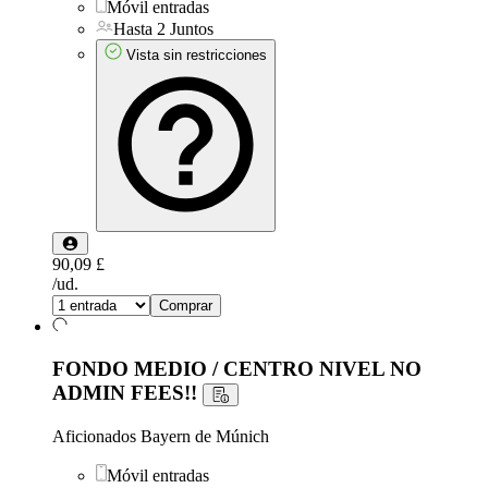
Móvil entradas
Hasta 2 Juntos
Vista sin restricciones
90,09 £
/ud.
Comprar
FONDO MEDIO / CENTRO NIVEL
NO
ADMIN FEES!!
Aficionados Bayern de Múnich
Móvil entradas