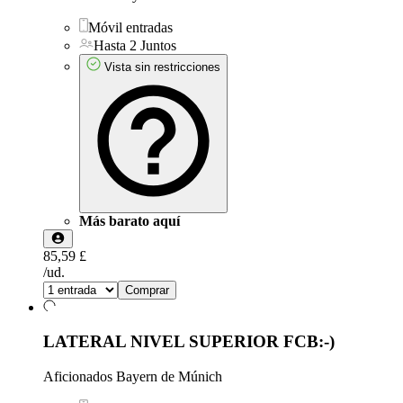
Móvil entradas
Hasta 2 Juntos
Vista sin restricciones
Más barato aquí
85,59 £
/ud.
Comprar
LATERAL NIVEL SUPERIOR
FCB:-)
Aficionados Bayern de Múnich