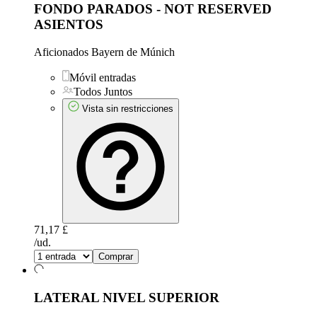
FONDO PARADOS - NOT RESERVED
ASIENTOS
Aficionados Bayern de Múnich
Móvil entradas
Todos Juntos
Vista sin restricciones
71,17 £
/ud.
Comprar
LATERAL NIVEL SUPERIOR