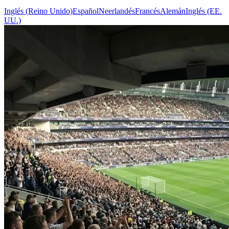
Inglés (Reino Unido)
Español
Neerlandés
Francés
Alemán
Inglés (EE.
UU.)