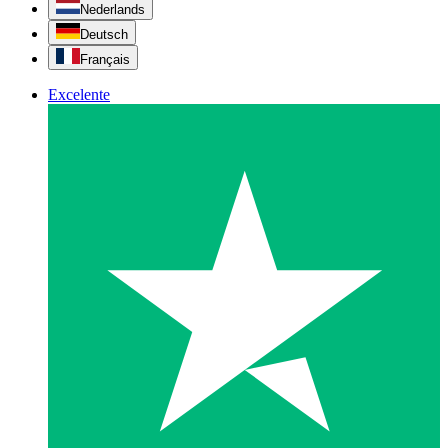
Nederlands
Deutsch
Français
Excelente