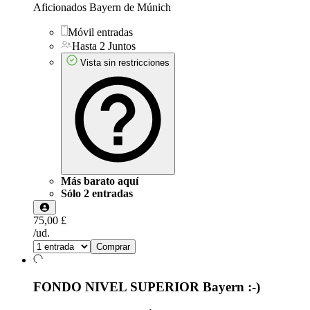
Aficionados Bayern de Múnich
Móvil entradas
Hasta 2 Juntos
Vista sin restricciones
Más barato aquí
Sólo 2 entradas
75,00 £
/ud.
Comprar
FONDO NIVEL SUPERIOR
Bayern :-)