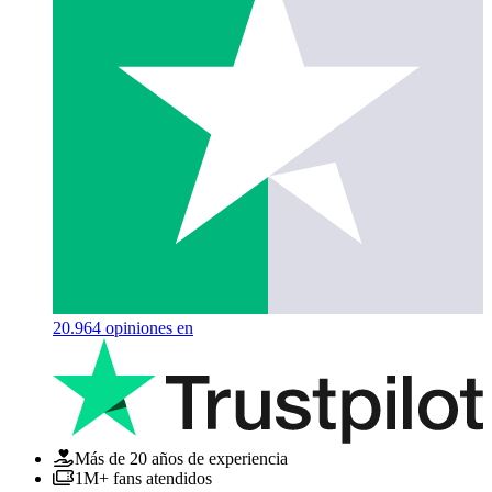
20.964
opiniones en
Más de 20 años de experiencia
1M+ fans atendidos