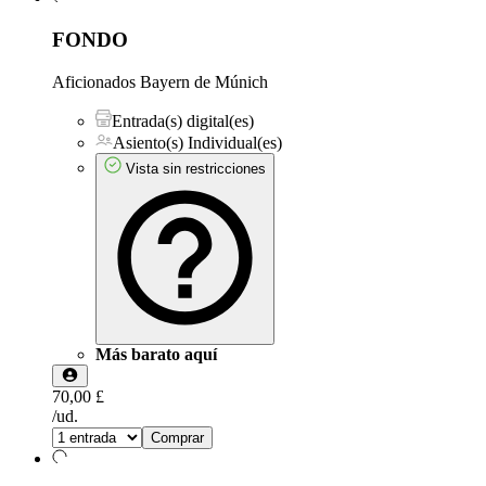
FONDO
Aficionados Bayern de Múnich
Entrada(s) digital(es)
Asiento(s) Individual(es)
Vista sin restricciones
Más barato aquí
70,00 £
/ud.
Comprar