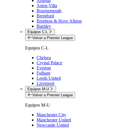
Arsenal
Aston Villa
Bournemouth
Brentford
Brighton & Hove Albion
Burnley
Equipos C-L
Volver a Premier League
Equipos C-L
Chelsea
Crystal Palace
Everton
Fulham
Leeds United
Liverpool
Equipos M-U
Volver a Premier League
Equipos M-U
Manchester City
Manchester United
Newcastle United