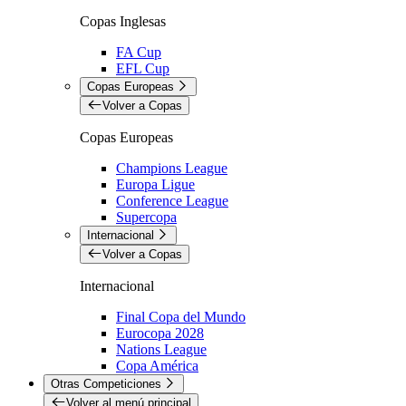
Copas Inglesas
FA Cup
EFL Cup
Copas Europeas
Volver a Copas
Copas Europeas
Champions League
Europa Ligue
Conference League
Supercopa
Internacional
Volver a Copas
Internacional
Final Copa del Mundo
Eurocopa 2028
Nations League
Copa América
Otras Competiciones
Volver al menú principal