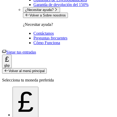
Garantía de devolución del 150%
¿Necesitar ayuda?
Volver a Sobre nosotros
¿Necesitar ayuda?
Contáctanos
Preguntas frecuentes
Cómo Funciona
Sigue tus entradas
£
gbp
Volver al menú principal
Selecciona tu moneda preferida
£