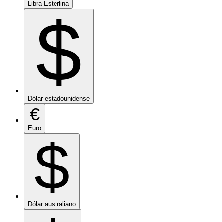
Libra Esterlina
$
Dólar estadounidense
€
Euro
$
Dólar australiano